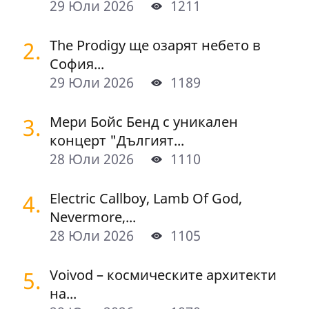
29 Юли 2026
1211
2.
The Prodigy ще озарят небето в
София...
29 Юли 2026
1189
3.
Мери Бойс Бенд с уникален
концерт "Дългият...
28 Юли 2026
1110
4.
Electric Callboy, Lamb Of God,
Nevermore,...
28 Юли 2026
1105
5.
Voivod – космическите архитекти
на...