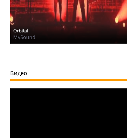
Orbital
MySound
Видео