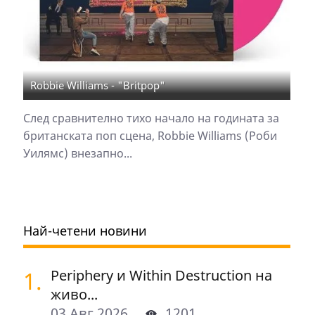
Robbie Williams - "Britpop"
След сравнително тихо начало на годината за
британската поп сцена, Robbie Williams (Роби
Уилямс) внезапно...
Най-четени новини
1.
Periphery и Within Destruction на
живо...
03 Авг 2026
1201