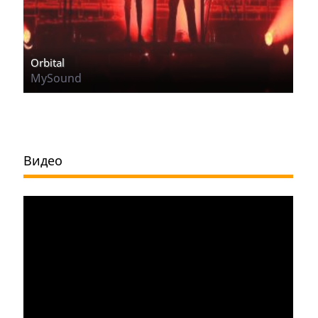
Orbital
MySound
Видео