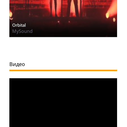
Orbital
MySound
Видео