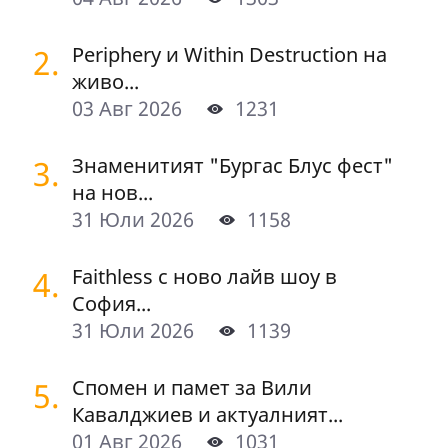
2.
Periphery и Within Destruction на
живо...
03 Авг 2026
1231
3.
Знаменитият "Бургас Блус фест"
на нов...
31 Юли 2026
1158
4.
Faithless с ново лайв шоу в
София...
31 Юли 2026
1139
5.
Спомен и памет за Вили
Кавалджиев и актуалният...
01 Авг 2026
1031