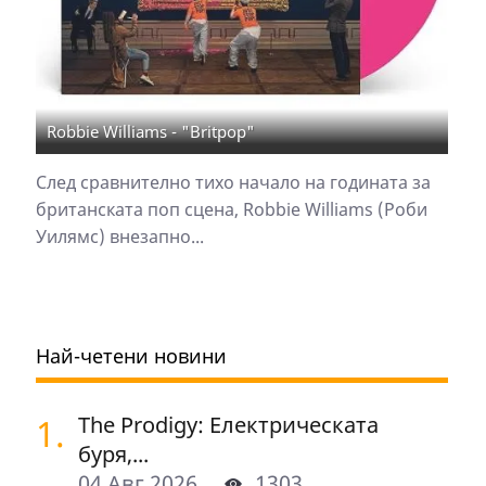
Robbie Williams - "Britpop"
След сравнително тихо начало на годината за
британската поп сцена, Robbie Williams (Роби
Уилямс) внезапно...
Най-четени новини
1.
The Prodigy: Електрическата
буря,...
04 Авг 2026
1303