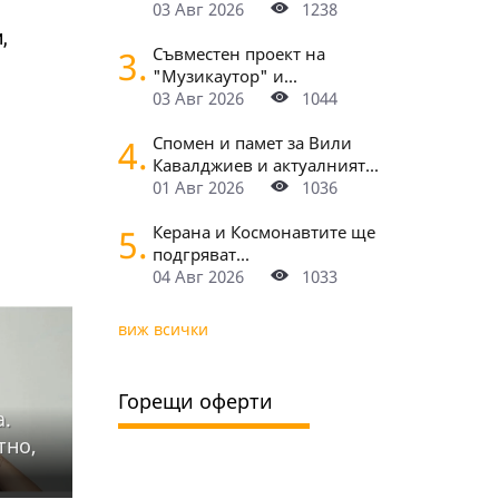
03 Авг 2026
1238
,
3.
Съвместен проект на
"Музикаутор" и...
03 Авг 2026
1044
4.
Спомен и памет за Вили
Кавалджиев и актуалният...
01 Авг 2026
1036
5.
Керана и Космонавтите ще
подгряват...
04 Авг 2026
1033
виж всички
Горещи оферти
а.
тно,