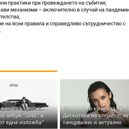
рни практики при провеждането на събития;
кави механизми – включително в случай на пандемии
телства;
е на ясни правила и справедливо сътрудничество с
.
 Kendrick Lamar.
Плешивото куче зад пулт
му албум "GNX" в
Дискотека на открито: ля
от една изложба"
танцувално и актуално