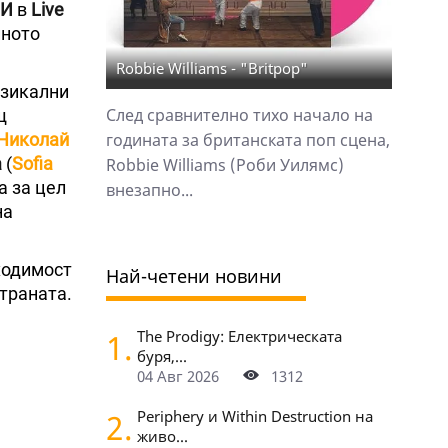
СИ
в
Live
йното
Robbie Williams - "Britpop"
узикални
След сравнително тихо начало на
щ
Николай
годината за британската поп сцена,
а
(
Sofia
Robbie Williams (Роби Уилямс)
а за цел
внезапно...
на
ходимост
Най-четени новини
траната.
1.
The Prodigy: Електрическата
буря,...
04 Авг 2026
1312
2.
Periphery и Within Destruction на
живо...