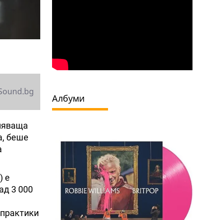
Sound.bg
Албуми
иняваща
а, беше
а
) е
ад 3 000
 практики