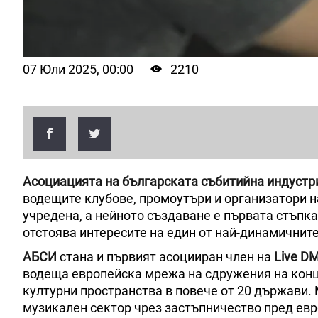
07 Юли 2025, 00:00
2210
Асоциацията на българската събитийна индустр
водещите клубове, промоутъри и организатори на
учредена, а нейното създаване е първата стъпк
отстоява интересите на един от най-динамичните
АБСИ
стана и първият асоцииран член на
Live D
водеща европейска мрежа на сдружения на конце
културни пространства в повече от 20 държави.
музикален сектор чрез застъпничество пред евр