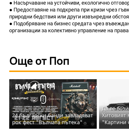
● Насърчаване на устойчиви, екологично отгово
● Предоставяне на подкрепа при кризи чрез гъв
природни бедствия или други извънредни обстоя
● Подобряване на бизнес средата чрез въвеждан
организации за колективно управление на права
Още от Поп
Да те вози
24 български банди завладяват
Хитовият 
рок фест "Вълчата пътека"
"Картини 