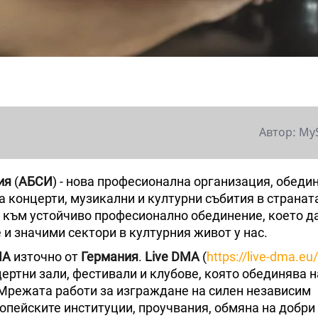
Автор: My
ия
(
АБСИ
) - нова професионална организация, обед
 концерти, музикални и културни събития в странат
а към устойчиво професионално обединение, което д
 и значими сектори в културния живот у нас.
MA
източно от
Германия
.
Live DMA
(
https://live-dma.eu/
ртни зали, фестивали и клубове, която обединява н
 Мрежата работи за изграждане на силен независим
опейските институции, проучвания, обмяна на добри