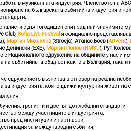
 работа в музикалната индустрия. Членството на
АБ
иониране на българската събитийна индустрия и не
 стандарти.
оналисти с дългогодишен опит зад най-значимите м
ve Club
,
Sofia Live Festival
и официално представлява
),
Мартин Михайлов
(
Stroeja
),
Атанас Боев
(
Artvent
),
ис Денински
(
EXE
),
Мартин Попов
(
HMSU
),
Рут Колев
о с
Националното сдружение на общините
у нас и им
та на събитийната общност както в
България
, така и 
 че сдружението възниква в отговор на реална необ
а за индустрията, която движи културния живот на с
авления:
учения, тренинги и достъп до глобални стандарти;
чество между участниците в индустрията;
ство пред институции и партньори;
дестинация за международни събития;