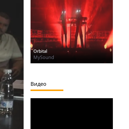
Orbital
MySound
Видео