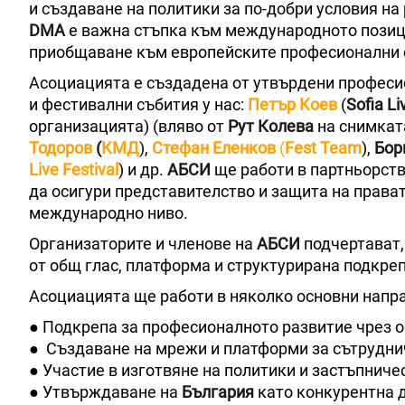
и създаване на политики за по-добри условия на
DMA
е важна стъпка към международното позиц
приобщаване към европейските професионални
Асоциацията е създадена от утвърдени професи
и фестивални събития у нас:
Петър Коев
(
Sofia Li
организацията) (вляво от
Рут
Колева
на снимката
Тодоров
(
КМД
),
Стефан Еленков
(
Fest Team
),
Бор
Live Festival
) и др.
АБСИ
ще работи в партньорств
да осигури представителство и защита на права
международно ниво.
Организаторите и членове на
АБСИ
подчертават,
от общ глас, платформа и структурирана подкреп
Асоциацията ще работи в няколко основни напр
● Подкрепа за професионалното развитие чрез об
● Създаване на мрежи и платформи за сътрудни
● Участие в изготвяне на политики и застъпниче
● Утвърждаване на
България
като конкурентна 