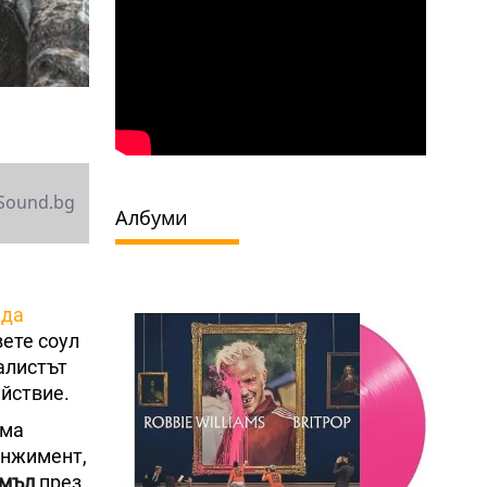
Sound.bg
Албуми
нда
вете соул
алистът
ействие.
ума
анжимент,
мъл
през