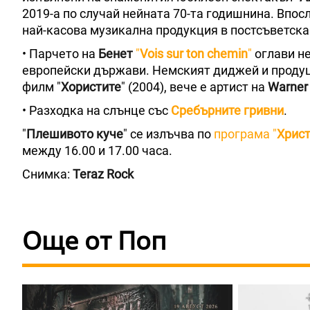
2019-а по случай нейната 70-та годишнина. Впос
най-касова музикална продукция в постсъветск
• Парчето на
Бенет
"
Vois sur ton chemin
"
оглави не
европейски държави. Немският диджей и продуце
филм "
Хористите
" (2004), вече е артист на
Warner 
• Разходка на слънце със
Сребърните гривни
.
"
Плешивото куче
" се излъчва по
програма "
Христ
между 16.00 и 17.00 часа.
Снимка:
Teraz Rock
Още от Поп