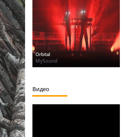
Orbital
MySound
Видео