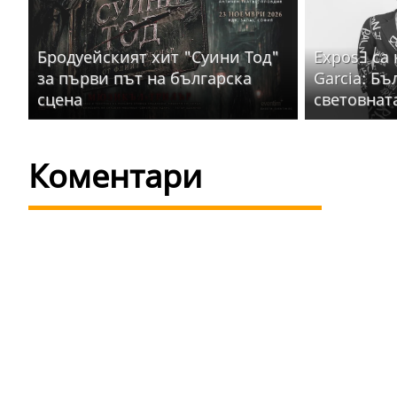
Бродуейският хит "Суини Тод"
ExposƎ са
за първи път на българска
Garcia: Бъ
сцена
световнат
Коментари