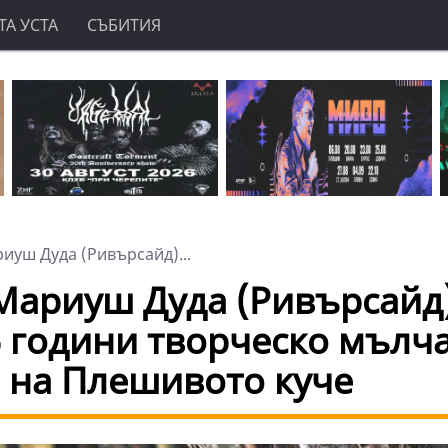
А УСТА
СЪБИТИЯ
иуш Дуда (Ривърсайд)...
Мариуш Дуда (Ривърсайд
6 години творческо мълч
а на Плешивото куче