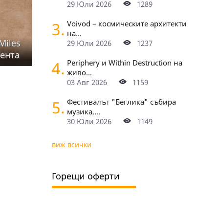
29 Юли 2026
1289
3.
Voivod – космическите архитекти
на...
Miles
29 Юли 2026
1237
сента
4.
Periphery и Within Destruction на
живо...
03 Авг 2026
1159
5.
Фестивалът "Беглика" събира
музика,...
30 Юли 2026
1149
виж всички
Горещи оферти