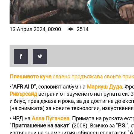
13 Април 2024, 00:00
2514
Плешивото куче
славно продължава своите при
•"
AFR AI D
", соловият албум на
Мариуш Дуда
. Фр
Ривърсайд
встрани от звученето на групата си. 
и блус, през джаза и рока, за да достигне до е
(на снимката) за новите технологии, изкуствения
• ЧРД на
Алла Пугачова
. Примата на руската ест
"
Приглашение на закат
" (2008). Всичко за "
P.S.
",
изпълнени на знаменития юбилеен спектакъл "
А