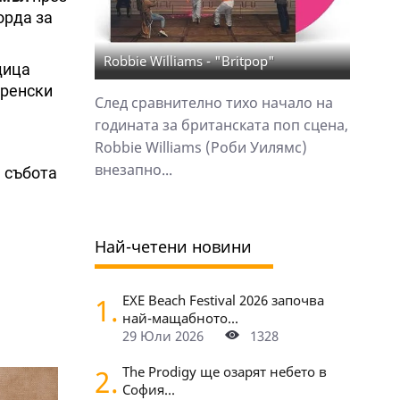
орда за
Robbie Williams - "Britpop"
дица
френски
След сравнително тихо начало на
годината за британската поп сцена,
Robbie Williams (Роби Уилямс)
внезапно...
 събота
Най-четени новини
1.
EXE Beach Festival 2026 започва
най-мащабното...
29 Юли 2026
1328
2.
The Prodigy ще озарят небето в
София...