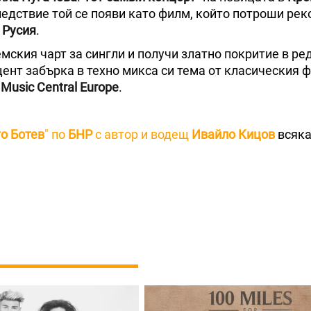
ледствие той се появи като филм, който потроши рек
а
Русия
.
мския чарт за сингли и получи златно покритие в ре
нт забърка в техно микса си тема от класическия 
Music Central Europe
.
о Ботев
" по
БНР
с автор и водещ
Ивайло Кицов
всяка