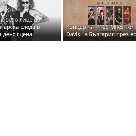
 новото лице на
лгарска следа в
Концертът "100 Miles For 
а денс сцена
Davis" в България през е