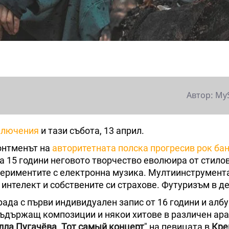
Автор: My
ключения
и тази събота, 13 април.
онтменът на
авторитетната полска прогресив рок ба
За 15 години неговото творчество еволюира от стило
кспериментите с електронна музика. Мултиинструмент
 интелект и собствените си страхове. Футуризъм в д
рада с първи индивидуален запис от 16 години и алб
 съдържащ композиции и някои хитове в различен ар
лла Пугачёва
.
Тот самый концерт
" на певицата в
Кре