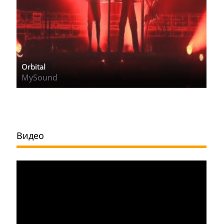
Orbital
MySound
Видео