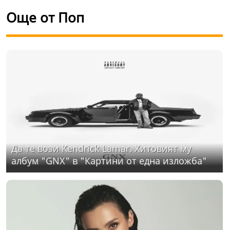
Още от Поп
Да те вози Kendrick Lamar. Хитовият му
албум "GNX" в "Картини от една изложба"