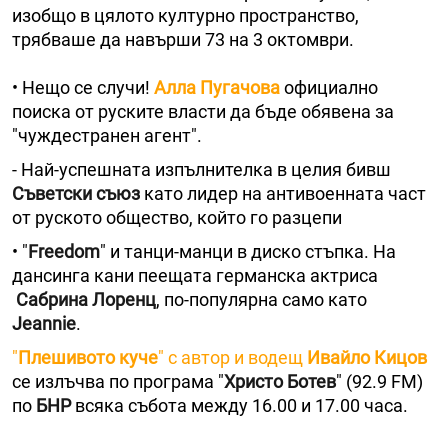
изобщо в цялото културно пространство,
трябваше да навърши 73 на 3 октомври.
• Нещо се случи!
Алла Пугачова
официално
поиска от руските власти да бъде обявена за
"чуждестранен агент".
- Най-успешната изпълнителка в целия бивш
Съветски съюз
като лидер на антивоенната част
от руското общество, който го разцепи
• "
Freedom
" и танци-манци в диско стъпка. На
дансинга кани пеещата германска актриса
Сабрина Лоренц
, по-популярна само като
Jeannie
.
"
Плешивото куче
" с автор и водещ
Ивайло Кицов
се излъчва по програма "
Христо Ботев
" (92.9 FM)
по
БНР
всяка събота между 16.00 и 17.00 часа.