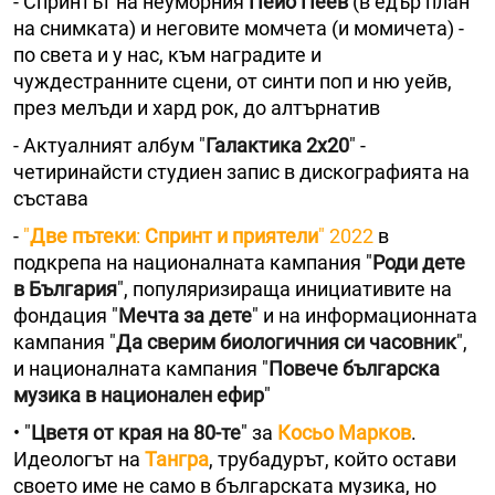
- Спринтът на неуморния
Пейо Пеев
(в едър план
на снимката) и неговите момчета (и момичета) -
по света и у нас, към наградите и
чуждестранните сцени, от синти поп и ню уейв,
през мелъди и хард рок, до aлтърнатив
- Актуалният албум "
Галактика 2х20
" -
четиринайсти студиен запис в дискографията на
състава
-
"
Две пътеки
:
Спринт и приятели
" 2022
в
подкрепа на националната кампания "
Роди дете
в България
", популяризираща инициативите на
фондация "
Мечта за дете
" и на информационната
кампания "
Да сверим биологичния си часовник
",
и националната кампания "
Повече българска
музика в национален ефир
"
• "
Цветя от края на 80-те
" за
Косьо Марков
.
Идеологът на
Тангра
, трубадурът, който остави
своето име не само в българската музика, но