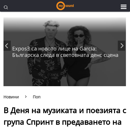
ExposƎ са новото лице на Garcia:
Българска следа в световната денс сцена
Новини
Поп
В Деня на музиката и поезията с
група Спринт в предаването на