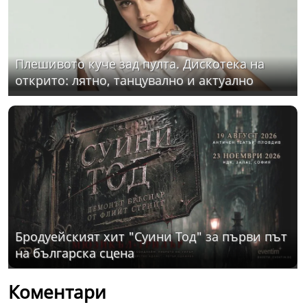
Плешивото куче зад пулта. Дискотека на
открито: лятно, танцувално и актуално
Бродуейският хит "Суини Тод" за първи път
на българска сцена
Коментари