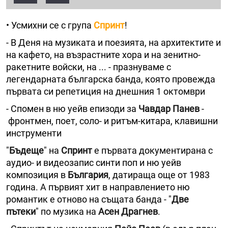
• Усмихни се с група
Спринт
!
- В Деня на музиката и поезията, на архитектите и
на кафето, на възрастните хора и на зенитно-
ракетните войски, на ... - празнуваме с
легендарната българска банда, която провежда
първата си репетиция на днешния 1 октомври
- Спомен в ню уейв епизоди за
Чавдар Панев
-
фронтмен, поет, соло- и ритъм-китара, клавишни
инструменти
"
Бъдеще
" на
Спринт
е първата документирана с
аудио- и видеозапис синти поп и ню уейв
композиция в
България
, датираща още от 1983
година. А първият хит в направлението ню
романтик е отново на същата банда - "
Две
пътеки
" по музика на
Асен Драгнев
.