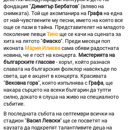
фондация "
Димитър Бербатов
" (вляво на
снимката). Той ще акомпанира на
Графа
на една
от най-чувствените му песни, името на която все
още се пази в тайна. Представителят на младото
поколение певци
Тино
ще се качи на сцената за
хита на лятото "
Фиаско
". Преди месеци поп
иконата
Мария Илиева
сама обяви радостната
новина, че е гост на концерта.
Мистерията на
българските гласове
- хорът, който разнася
славата на българския фолклор навсякъде по
света, ще е акцент в концерта. Красивата
"
Вековна гора
", която изпълнява с
Графа
, ще
накара сърцето на всеки българин да тупти
силно, докато я слуша на живо на специалното
събитие.
В последната събота на септември всички на
стадион "
Васил Левски
" ще се посветят на
каузата да подкрепят талантливите деца на