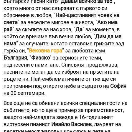
български песни като "
Давам всичко за теб
",
която много от нас свързват с първото си
обяснение в любов, "
Най-щастливият човек на
света
" за веселите мигове в живота, "
Ако има
рай
" за скъпите за нас хора, "
Да
" за момента, в
който се вричаме във вечна любов, "
Дим да ме
няма
" за случаите, когато оставяме грижите зад
гърба си, "
Вековна гора
" за любовта към
България
, "
Фиаско
" за сериозните теми,
поднесени с намигане. Списъкът продължава,
песните не могат да се изброят на пръстите на
ръцете ни. Най-емблематичните от тях ще си
припомним под открито небе в сърцето на
София
на 30 септември.
Все още не са обявени всички специални гости на
събитието, но то ще е пример за приемственост,
защото най-младата звезда е 16-годишният
виртуозен пианист
Ивайло Василев
, лауреат на
десетки международни конкурси и дете на