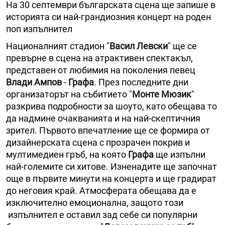
На 30 септември българската сцена ще запише в
историята си най-грандиозния концерт на роден
поп изпълнител
Националният стадион "
Васил Левски
" ще се
превърне в сцена на атрактивен спектакъл,
представен от любимия на поколения певец
Влади Ампов
-
Графа
. През последните дни
организаторът на събитието "
Монте Мюзик
"
разкрива подробности за шоуто, като обещава то
да надмине очакванията и на най-скептичния
зрител. Първото впечатление ще се формира от
дизайнерската сцена с прозрачен покрив и
мултимедиен гръб, на която
Графа
ще изпълни
най-големите си хитове. Изненадите ще започнат
още в първите минути на концерта и ще градират
до неговия край. Атмосферата обещава да е
изключително емоционална, защото този
изпълнител е оставил зад себе си популярни