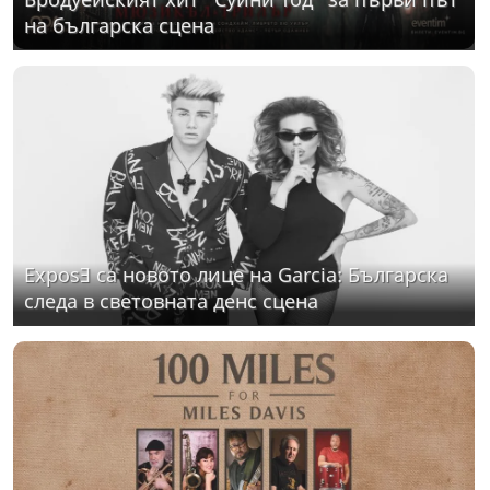
на българска сцена
ExposƎ са новото лице на Garcia: Българска
следа в световната денс сцена