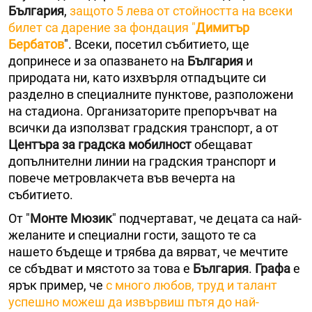
България
,
защото 5 лева от стойността на всеки
билет са дарение за фондация "
Димитър
Бербатов
". Всеки, посетил събитието, ще
допринесе и за опазването на
България
и
природата ни, като изхвърля отпадъците си
разделно в специалните пунктове, разположени
на стадиона. Организаторите препоръчват на
всички да използват градския транспорт, а от
Центъра за градска мобилност
обещават
допълнителни линии на градския транспорт и
повече метровлакчета във вечерта на
събитието.
От "
Монте Мюзик
" подчертават, че децата са най-
желаните и специални гости, защото те са
нашето бъдеще и трябва да вярват, че мечтите
се сбъдват и мястото за това е
България
.
Графа
е
ярък пример, че
с много любов, труд и талант
успешно можеш да извървиш пътя до най-