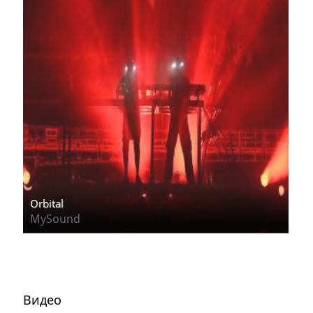
Orbital
MySound
Видео