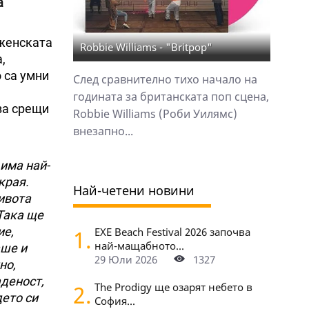
a
 женската
Robbie Williams - "Britpop"
,
 са умни
След сравнително тихо начало на
годината за британската поп сцена,
за срещи
Robbie Williams (Роби Уилямс)
внезапно...
има най-
края.
Най-четени новини
живота
Така ще
ие,
1.
EXE Beach Festival 2026 започва
най-мащабното...
аше и
29 Юли 2026
1327
но,
аденост,
2.
The Prodigy ще озарят небето в
дето си
София...