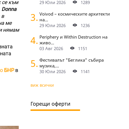
х се към
29 Юли 2026
1289
,
Donna
3.
Voivod – космическите архитекти
 в
на...
на ме
29 Юли 2026
1236
 и нямам
4.
Periphery и Within Destruction на
живо...
вната
03 Авг 2026
1151
лната
5.
Фестивалът "Беглика" събира
музика,...
по
БНР
в
30 Юли 2026
1141
виж всички
Горещи оферти