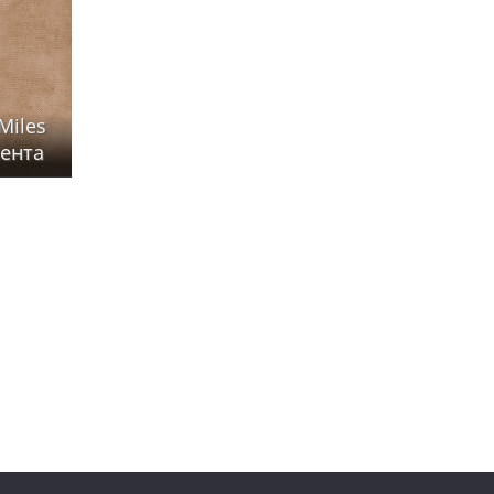
Miles
сента