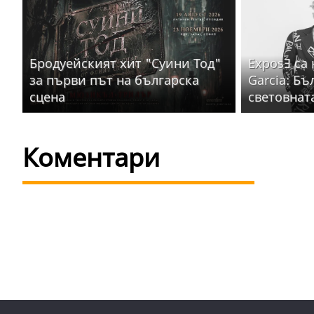
Бродуейският хит "Суини Тод"
ExposƎ са
за първи път на българска
Garcia: Бъ
сцена
световнат
Коментари