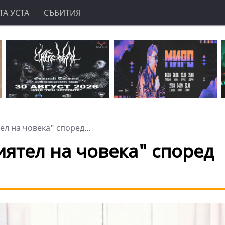
А УСТА
СЪБИТИЯ
л на човека" според...
иятел на човека" според