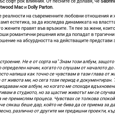
с софт рок влияния. От песните се долавя, че
Sabrin
etwood Mac
и
Dolly Parton
.
те реалности на съвременните любовни отношения и
амп естетика, за да изследва динамиката на властта
о жените правят във връзките. Тя пее за жени, които
 лоши романтични решения или да попадат в трагични
ношение на абсурдността на действащите представи 
строение. Не е от сорта на
"
Знам този албум, защото 
о определен начин, когато го слушам от началото до 
сто напиша как точно се чувствам в тази глава от 
от живота ми, но сега този период е документиран. 
издавам нов албум, но когато ме споходи вдъхновен
отивам в студиото, но за щастие животът ми се случв
а не премислям процеса. Чувствах се толкова спокой
че сякаш беше дар, който не бива да се приема за д
есно, различно от другите ми предишни проекти, къ