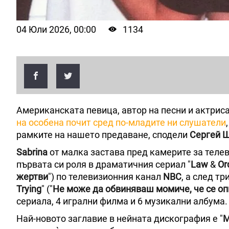
04 Юли 2026, 00:00
1134
Американската певица, автор на песни и актрис
на особена почит сред по-младите ни слушатели
рамките на нашето предаване, сподели
Сергей 
Sabrina
от малка застава пред камерите за телеви
първата си роля в драматичния сериал "
Law
&
Or
жертви
") по телевизионния канал
NBC
, а след т
Trying
" ("
Не може да обвиняваш момиче, че се оп
сериала, 4 игрални филма и 6 музикални албума
Най-новото заглавие в нейната дискография е "
M