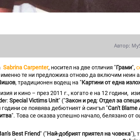
Автор: My
а
Sabrina Carpenter
, носител на две отличия "
Грами
",
с
, именно те ни предложиха отново да включим неин 
Шишов
, традиционен водещ на "
Картини от една изло
зия и кино – през 2011 г., когато е на 12 години, из
de
r:
Special Victims Unit
" ("
Закон и ред
:
Отдел за специ
ри години се появява дебютният ѝ сингъл "
Can't Blame A
итва
". Това се оказва успешно начало, белязано от о
.
an's Best Friend
" ("
Най-добрият приятел на човека
"), 