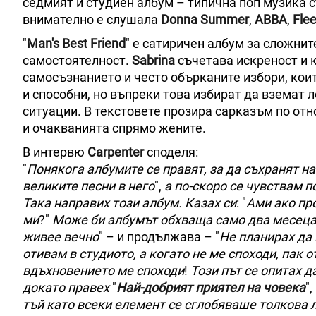
седмият ѝ студиен албум – типична поп музика съ
внимателно е слушала
Donna Summer
,
ABBA
,
Fle
"
Man's Best Friend
" е сатиричен албум за сложни
самостоятелност.
Sabrina
съчетава искреност и к
самосъзнанието и често обърканите избори, коит
и способни, но въпреки това избират да вземат
ситуации. В текстовете прозира сарказъм по от
и очакванията спрямо жените.
В интервю
Carpenter
споделя:
"
Понякога албумите се правят, за да съхранят на
великите песни в него
",
а по-скоро се чувствам п
Така направих този албум. Казах си
: "
Ами ако про
ми
?"
Може би албумът обхваща само два месеца 
живее вечно
" – и продължава – "
Не планирах да 
отивам в студиото, а когато не ме споходи, пак 
вдъхновението ме споходи
!
Този път се опитах д
докато правех
"
Най-добрият приятел на човека
",
тъй като всеки елемент се сглобяваше толкова л