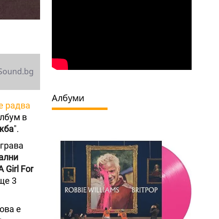
Sound.bg
Албуми
е радва
албум в
жба
".
играва
ални
 Girl For
ще 3
това е