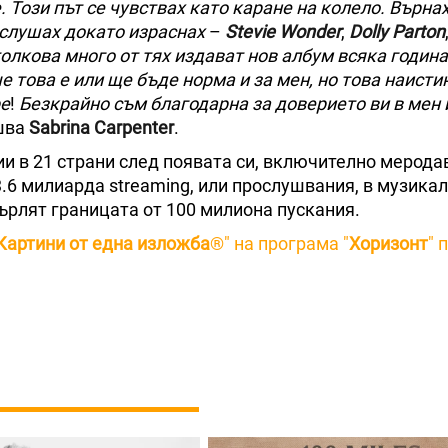
 Този път се чувствах като каране на колело. Върна
 слушах докато израснах
–
Stevie Wonder
,
Dolly Parton
 толкова много от тях издават нов албум всяка година
е това е или ще бъде норма и за мен, но това наисти
ре
!
Безкрайно съм благодарна за доверието ви в мен
ршва
Sabrina Carpenter
.
ии в 21 страни след появата си, включително мерода
3.6 милиарда streaming, или прослушвания, в музика
върлят границата от 100 милиона пускания.
Картини от една изложба
®" на програма "
Хоризонт
" 