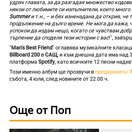
удрях главата, за да разгадая множество кодове.
някои от любимите си изпълнители, които много
Summer
и т.н., – и бях изненадана да открия, че
продължение на дълго време. Не мога да кажа, ч
успокои да издам нещо, когато се чувствам доб
търпение да споделя тези истории с вас
!", завъ
"
Man's Best Friend
" оглавява музикалните класац
Billboard 200
в
САЩ
, и към днешна дата има над 
платформа
Spotify
, като всичките 12 песни надх
Този именно албум ще прозвучи в
предаването "
събота, 4 юли, след новините от 22.00 ч.
Още от Поп