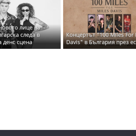
 новото лице на
лгарска следа в
Концертът "100 Miles For 
а денс сцена
Davis" в България през е