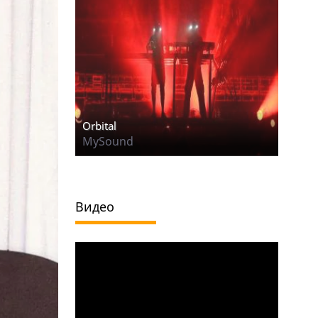
Orbital
MySound
Видео