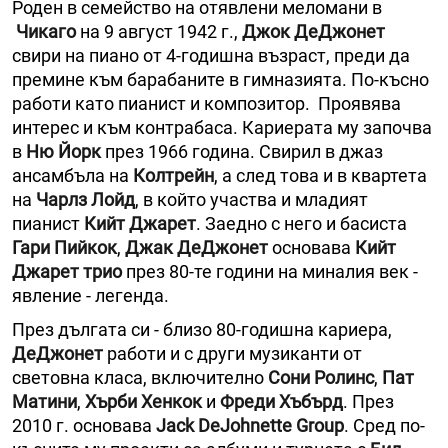
Роден в семейство на отявлени меломани в
Чикаго
на 9 август 1942 г.,
Джок ДеДжонет
свири на пиано от 4-годишна възраст, преди да
премине към барабаните в гимназията. По-късно
работи като пианист и композитор. Проявява
интерес и към контрабаса. Кариерата му започва
в
Ню Йорк
през 1966 година. Свирил в джаз
ансамбъла на
Колтрейн
, а след това и в квартета
на
Чарлз Лойд
, в който участва и младият
пианист
Кийт Джарет
. Заедно с него и басиста
Гари Пийкок
,
Джак ДеДжонет
основава
Кийт
Джарет трио
през 80-те години на миналия век -
явление - легенда.
През дългата си - близо 80-годишна кариера,
ДеДжонет
работи и с други музиканти от
световна класа, включително
Сони Ролинс
,
Пат
Матини
,
Хърби Хенкок
и
Фреди Хъбърд
. През
2010 г. основава
Jack DeJohnette Group
. Сред по-