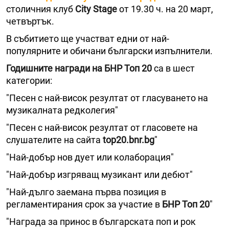
столичния клуб
City Stage
от 19.30 ч. на 20 март,
четвъртък.
В събитието ще участват едни от най-
популярните и обичани български изпълнители.
Годишните награди на БНР Топ 20
са в шест
категории:
"Песен с най-висок резултат от гласуването на
музикалната редколегия"
"Песен с най-висок резултат от гласовете на
слушателите на сайта
top20.bnr.bg
"
"Най-добър нов дует или колаборация"
"Най-добър изгряващ музикант или дебют"
"Най-дълго заемана първа позиция в
регламентирания срок за участие в
БНР Топ 20
"
"Награда за принос в българската поп и рок