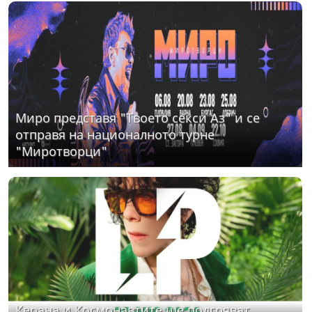
Миро представя "Твоето секси Аз" и се
отправя на националното турне
"Миротворци"
Керана и Космонавтите ще подгряват