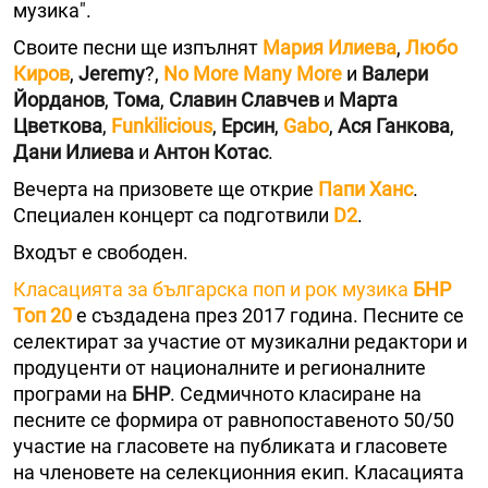
музика".
Своите песни ще изпълнят
Мария Илиева
,
Любо
Киров
,
Jeremy
?,
No More Many More
и
Валери
Йорданов
,
Тома
,
Славин Славчев
и
Марта
Цветкова
,
Funkilicious
,
Ерсин
,
Gabo
,
Ася Ганкова
,
Дани Илиева
и
Антон Котас
.
Вечерта на призовете ще открие
Папи Ханс
.
Специален концерт са подготвили
D2
.
Входът е свободен.
Класацията за българска поп и рок музика
БНР
Топ 20
е създадена през 2017 година. Песните се
селектират за участие от музикални редактори и
продуценти от националните и регионалните
програми на
БНР
. Седмичното класиране на
песните се формира от равнопоставеното 50/50
участие на гласовете на публиката и гласовете
на членовете на селекционния екип. Класацията