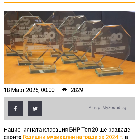
18 Март 2025, 00:00
2829
Автор: MySound.bg
Националната класация
БНР Топ 20
ще раздаде
своите
Годишни музикални награди
за 2024 г.
в