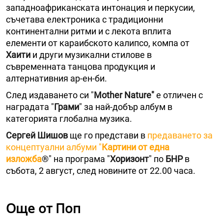
западноафриканската интонация и перкусии,
съчетава електроника с традиционни
континентални ритми и с лекота вплита
елементи от караибското калипсо, компа от
Хаити
и други музикални стилове в
съвременната танцова продукция и
алтернативния ар-ен-би.
След издаването си "
Mother Nature"
е отличен с
наградата "
Грами
" за най-добър албум в
категорията глобална музика.
Сергей Шишов
ще го представи в
предаването за
концептуални албуми "
Картини от една
изложба
®" на програма "
Хоризонт
" по
БНР
в
събота, 2 август, след новините от 22.00 часа.
Още от Поп