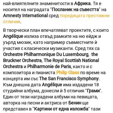
най-влиятелните знаменитости в
Африка
. Тя е
носител на наградата "
Посланик на съвестта
" на
Amnesty International
сред
поредицата престижни
отличия
.
В творчески план впечатляват проектите, с които
Angélique
излиза отвъд рамките на ню ейдж и
уърлд мюзик, като например съвместните ѝ
участия с класически музиканти. Сред тях са
Orchestre Philharmonique Du Luxembourg
,
the
Bruckner Orchestra
,
The Royal Scottish National
Orchestra
и
Philharmonie de Paris
, както и с
композитора и пианиста
Philip Glass
по време на
концерта им със
Тhe San Francisco Symphony
.
Към днешна дата
Angélique
има издадени 18
студийни албума, донесли ѝ 5 отличия "
Грами
".
Един от тези наградени албуми на певицата,
авторка на песни и актриса от
Бенин
ще
представен в "
Картини от една изложба
" тази