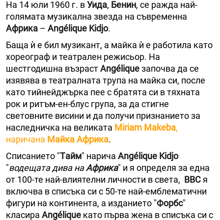
На 14 юли 1960 г. в
Уида
,
Бенин
, се ражда най-
голямата музикална звезда на съвременна
Африка
–
Angélique Kidjo
.
Баща ѝ е бил музикант, а майка ѝ е работила като
хореограф и театрален режисьор. На
шестгодишна възраст
Angélique
започва да се
изявява в театралната трупа на майка си, после
като тийнейджърка пее с братята си в тяхната
рок и ритъм-ен-блус група, за да стигне
световните висини и да получи признанието за
наследничка на великата
Miriam Makeba
,
наричана
Майка Африка
.
Списанието "
Tайм
" нарича
Angélique Kidjo
"
водещата дива на
Африка
" и я определя за една
от 100-те най-влиятелни личности в света,
BBC
я
включва в списъка си с 50-те най-емблематични
фигури на континента, а изданието "
Форбс
"
класира
Angélique
като първа жена в списъка си с