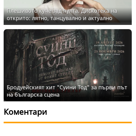
Плешивото куче зад пулта. Дискотека на
открито: лятно, танцувално и актуално
Бродуейският хит "Суини Тод" за първи път
на българска сцена
Коментари