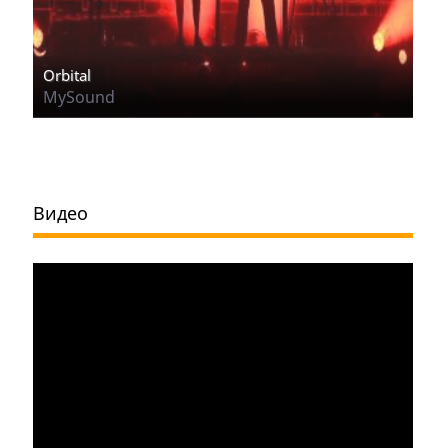
Orbital
MySound
Видео