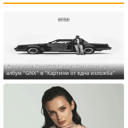
Да те вози Kendrick Lamar. Хитовият му
албум "GNX" в "Картини от една изложба"