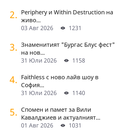
2.
Periphery и Within Destruction на
живо...
03 Авг 2026
1231
3.
Знаменитият "Бургас Блус фест"
на нов...
31 Юли 2026
1158
4.
Faithless с ново лайв шоу в
София...
31 Юли 2026
1140
5.
Спомен и памет за Вили
Кавалджиев и актуалният...
01 Авг 2026
1031