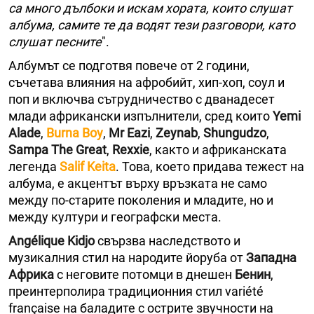
са много дълбоки и искам хората, които слушат
албума, самите те да водят тези разговори, като
слушат песните
".
Албумът се подготвя повече от 2 години,
съчетава влияния на афробийт, хип-хоп, соул и
поп и включва сътрудничество с дванадесет
млади африкански изпълнители, сред които
Yemi
Alade
,
Burna Boy
,
Mr Eazi
,
Zeynab
,
Shungudzo
,
Sampa The Great
,
Rexxie
, както и африканската
легенда
Salif Keita
. Това, което придава тежест на
албума, е акцентът върху връзката не само
между по-старите поколения и младите, но и
между култури и географски места.
Angélique Kidjo
свързва наследството и
музикалния стил на народите йоруба от
Западна
Африка
с неговите потомци в днешен
Бенин
,
преинтерполира традиционния стил variété
française на баладите с острите звучности на