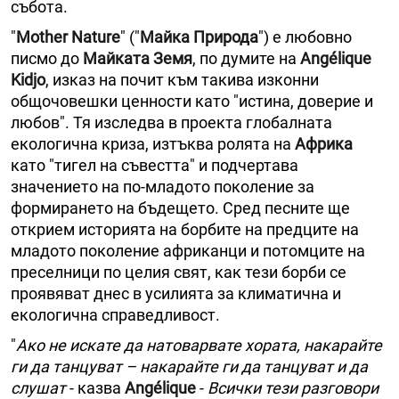
събота.
"
Mother Nature
" ("
Майка Природа
") е любовно
писмо до
Майката Земя
, по думите на
Angélique
Kidjo
, изказ на почит към такива изконни
общочовешки ценности като "истина, доверие и
любов". Тя изследва в проекта глобалната
екологична криза, изтъква ролята на
Африка
като "тигел на съвестта" и подчертава
значението на по-младото поколение за
формирането на бъдещето. Сред песните ще
открием историята на борбите на предците на
младото поколение африканци и потомците на
преселници по целия свят, как тези борби се
проявяват днес в усилията за климатична и
екологична справедливост.
"
Ако не искате да натоварвате хората, накарайте
ги да танцуват – накарайте ги да танцуват и да
слушат
- казва
Angélique
-
Всички тези разговори