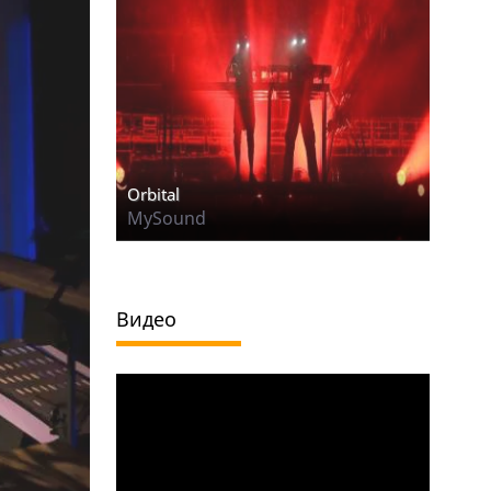
Orbital
MySound
Видео