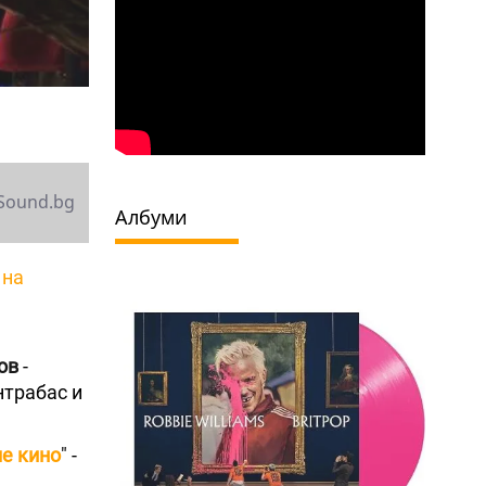
Sound.bg
Албуми
 на
ов
-
нтрабас и
е кино
" -