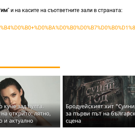
тим
" и на касите на съответните зали в страната:
%D0%B4%D0%B0+%D0%BA%D0%B0%D0%B7%D0%B0%D1%
 куче зад пулта.
Бродуейският хит "Суини
 на открито: лятно,
за първи път на българс
о и актуално
сцена