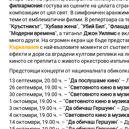
филхармония
гостува из сцените на цялата стра
композиции от цял свят. В симфоничен аранжим
теми от емблематични филми. В репертоара са те
"
Кръстникът
", "
Хубава жена
", "
Убий Бил
", "
Флашд
"
Модерни времена
", а титанът
Джон Уилямс
е вк
много други. На огромен екран ще бъде предст
Къркеланов
с най-възловите моменти от съответ
ефекти и дори са вградени култови реплики на 
киното се преплита с живото оркестрово изпълн
Предстоящи концерти от националната обиколка 
13 септември, 20.00 ч. – "
Да послушаме кино
" – 
26 септември, 19.00 ч. – "
Световното кино в муз
30 септември, 19.00 ч. – "
Световното кино в муз
1 октомври, 19.00 ч. – "
Световното кино в музик
3 октомври, 19.00 ч. – "
Да обичаш Гершуин
" – Д
4 октомври, 19.00 ч. – "
Световното кино в музик
14 октомври, 19.00 ч. – "
Да обичаш Гершуин
" – 
15 октомври, 19.00 ч. – "
Да обичаш Гершуин
" – 