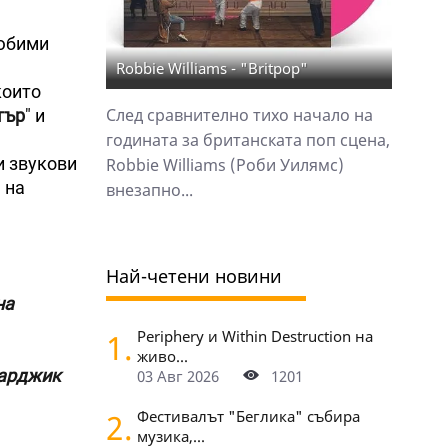
любими
Robbie Williams - "Britpop"
които
След сравнително тихо начало на
тър
" и
годината за британската поп сцена,
и звукови
Robbie Williams (Роби Уилямс)
 на
внезапно...
Най-четени новини
на
1.
Periphery и Within Destruction на
живо...
арджик
03 Авг 2026
1201
2.
Фестивалът "Беглика" събира
музика,...