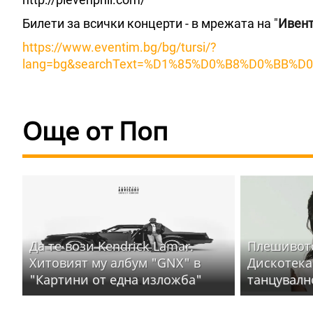
Билети за всички концерти - в мрежата на "
Ивен
https://www.eventim.bg/bg/tursi/?
lang=bg&searchText=%D1%85%D0%B8%D0%BB
Още от Поп
Да те вози Kendrick Lamar.
Плешивото
Хитовият му албум "GNX" в
Дискотека
"Картини от една изложба"
танцувалн