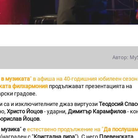
Автор: My
 в музиката
" в афиша на 40-годишния юбилеен сезон
ката филхармония
продължават презентацията на
арски градове.
и са и изключителните джаз виртуози
Теодосий Спас
но,
Христо Йоцов
- ударни,
Димитър Карамфилов
- ко
орислав Йоцов
.
 музика
" е
естествено продължение на "
Да послушам
(награден с "
Кристална лира
"). С него
Плевенската