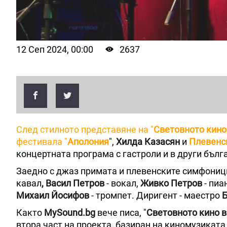
12 Сеп 2024, 00:00
2637
След стилното представяне на "
Световното кино
фестивала "
Аполония
",
Хилда Казасян
и
Плевенс
концертната програма с гастроли и в други бълг
Заедно с джаз примата и плевенските симфониц
кавал
, Васил Петров
- вокал,
Живко Петров
- пиа
Михаил Йосифов
- тромпет. Диригент - маестро
Б
Както
MySound.bg
вече писа, "
Световното кино в
втора част на проекта, базиран на киномузиката 