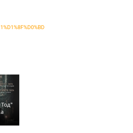
81%D1%8F%D0%BD
 Тод"
ка