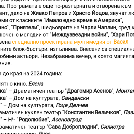
на. Програмата е още по-разгърната и отворена към
ент, дело на
Живко Петров
и
Христо Йоцов
, звучат 
ми от класиките "
Имало едно време в Америка
",
анс
", "
Приятели
", шедьоврите на
Чарли Чаплин
, сред 
лючен с мелодии от "
Междузвездни войни
", "
Хари По
авена
специално проектирана мултимедия от
Васил
ните блок-бъстъри. изпълнява. Внесени са специалн
любими актьори. Незабравима вечер, в която магията
ение.
до края на 2024 година:
Лятно кино,
Елена
ика
" – Драматичен театър "
Драгомир Асенов
",
Монта
ика
" – Дом на културата,
Сандански
а
" – Дом на културата,
Гоце Делчев
раматичен куклен театър "
Константин Величков
",
Паз
а
" – НЧ "
Родолюбие
",
Асеновград
Драматичен театър "
Сава Доброплодни
",
Силистра
Доходно здание,
Русе