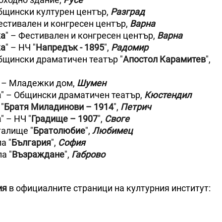
Общински културен център,
Разград
Фестивален и конгресен център,
Варна
ка
" – Фестивален и конгресен център,
Варна
ка
" – НЧ "
Напредък - 1895
",
Радомир
Общински драматичен театър "
Апостол Карамитев
",
" – Младежки дом,
Шумен
а
" – Общински драматичен театър,
Кюстендил
 "
Братя Миладинови – 1914
",
Петрич
а
" – НЧ "
Градище – 1907
",
Своге
талище "
Братолюбие
",
Любимец
ла "
България
",
София
ла "
Възраждане
",
Габрово
ия
в официалните страници на културния институт: