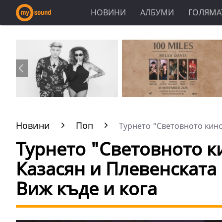
НОВИНИ
АЛБУМИ
ГОЛЯМАТ
Новини
Поп
Турнето "Световното кино 
Турнето "Световното к
Казасян и Плевенскат
Виж къде и кога