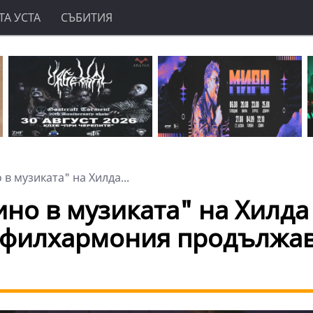
А УСТА
СЪБИТИЯ
в музиката" на Хилда...
ино в музиката" на Хилда
а филхармония продължав