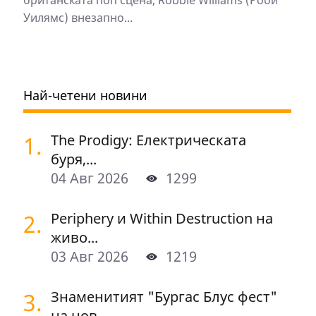
британската поп сцена, Robbie Williams (Роби
Уилямс) внезапно...
Най-четени новини
1.
The Prodigy: Електрическата
буря,...
04 Авг 2026
1299
2.
Periphery и Within Destruction на
живо...
03 Авг 2026
1219
3.
Знаменитият "Бургас Блус фест"
на нов...