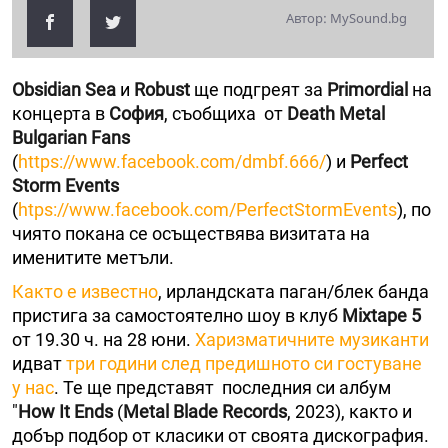
Автор: MySound.bg
Obsidian Sea
и
Robust
ще подгреят за
Primordial
на
концерта в
София
, съобщиха от
Death Metal
Bulgarian Fans
(
https://www.facebook.com/dmbf.666/
) и
Perfect
Storm Events
(
htps://www.facebook.com/PerfectStormEvents
), по
чиято покана се осъществява визитата на
именитите метъли.
Както е известно
, ирландската паган/блек банда
пристига за самостоятелно шоу в клуб
Mixtape 5
от 19.30 ч. на 28 юни.
Харизматичните музиканти
идват
три години след предишното си гостуване
у нас
. Те ще представят последния си албум
"
How It Ends
(
Metal Blade Records
, 2023), както и
добър подбор от класики от своята дискография.