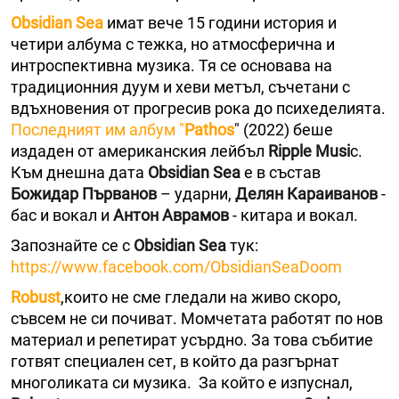
Obsidian Sea
имат вече 15 години история и
четири албума с тежка, но атмосферична и
интроспективна музика. Тя се основава на
традиционния дуум и хеви метъл, съчетани с
вдъхновения от прогресив рока до психеделията.
Последният им албум "
Pathos
" (2022) беше
издаден от американския лейбъл
Ripple Musi
c.
Към днешна дата
Obsidian Sea
е в състав
Божидар Първанов
– ударни,
Делян Караиванов
-
бас и вокал и
Антон Аврамов
- китара и вокал.
Запознайте се с
Obsidian Sea
тук:
https://www.facebook.com/ObsidianSeaDoom
Robust
,които не сме гледали на живо скоро,
съвсем не си почиват. Момчетата работят по нов
материал и репетират усърдно. За това събитие
готвят специален сет, в който да разгърнат
многоликата си музика. За който е изпуснал,