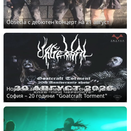
Obsecia с дебютен концерт на 21 август
Норвежката блек метъл легенда Urgehal в
София – 20 години "Goatcraft Torment"