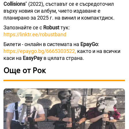
Collisions
" (2022), съставът се е съсредоточил
върху новия си албум, чието издаване е
планирано за 2025 г. на винил и компактдиск.
Запознайте се с
Robust
тук:
https://linktr.ee/robustband
Билети - онлайн в системата на
ЕpayGo
:
https://epaygo.bg/6665303522,
както и на всички
каси на
EasyPay
в цялата страна.
Още от Рок