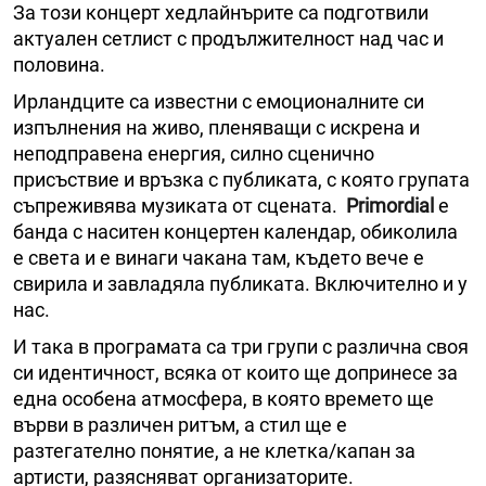
За този концерт хедлайнърите са подготвили
актуален сетлист с продължителност над час и
половина.
Ирландците са известни с емоционалните си
изпълнения на живо, пленяващи с искрена и
неподправена енергия, силно сценично
присъствие и връзка с публиката, с която групата
съпреживява музиката от сцената.
Primordial
е
банда с наситен концертен календар, обиколила
е света и е винаги чакана там, където вече е
свирила и завладяла публиката. Включително и у
нас.
И така в програмата са три групи с различна своя
си идентичност, всяка от които ще допринесе за
една особена атмосфера, в която времето ще
върви в различен ритъм, а стил ще е
разтегателно понятие, а не клетка/капан за
артисти, разясняват организаторите.