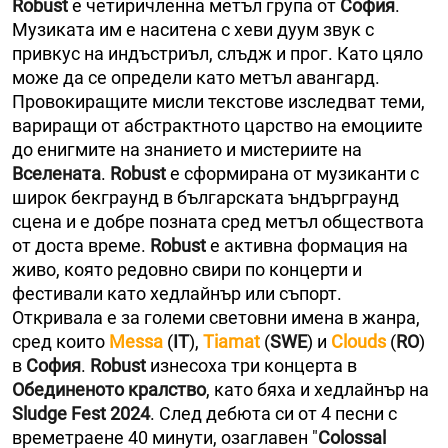
Robust
е четиричленна метъл група от
София
.
Музиката им е наситена с хеви дуум звук с
привкус на индъстриъл, слъдж и прог. Като цяло
може да се определи като метъл авангард.
Провокиращите мисли текстове изследват теми,
вариращи от абстрактното царство на емоциите
до енигмите на знанието и мистериите на
Вселената
.
Robust
е сформирана от музиканти с
широк бекграунд в българската ъндърграунд
сцена и е добре позната сред метъл обществота
от доста време.
Robust
е активна формация на
живо, която редовно свири по концерти и
фестивали като хедлайнър или съпорт.
Откривала е за големи световни имена в жанра,
сред които
Messa
(
IT
),
Tiamat
(
SWE
) и
Clouds
(
RO
)
в
София
.
Robust
изнесоха три концерта в
Обединеното кралство
, като бяха и хедлайнър на
Sludge Fest 2024
. След дебюта си от 4 песни с
времетраене 40 минути, озаглавен "
Colossal