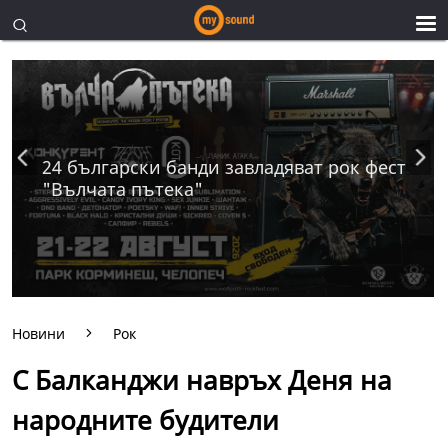
24 български банди завладяват рок фест
"Вълчата пътека"
Новини
Рок
С Балканджи навръх Деня на
народните будители