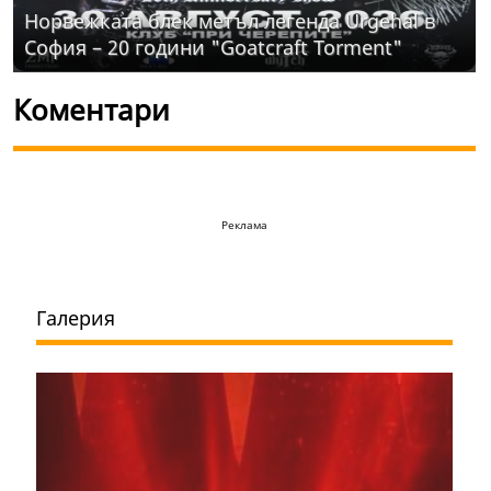
Норвежката блек метъл легенда Urgehal в
София – 20 години "Goatcraft Torment"
Коментари
Реклама
Галерия