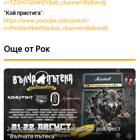
v=TZSmTGXWKlY&ab_channel=Balkandji
"
Кой пристига
":
https://www.youtube.com/watch?
v=PmIUzoNwWXw&ab_channel=Balkandji
Още от Рок
24 български банди завладяват рок фест
"Вълчата пътека"