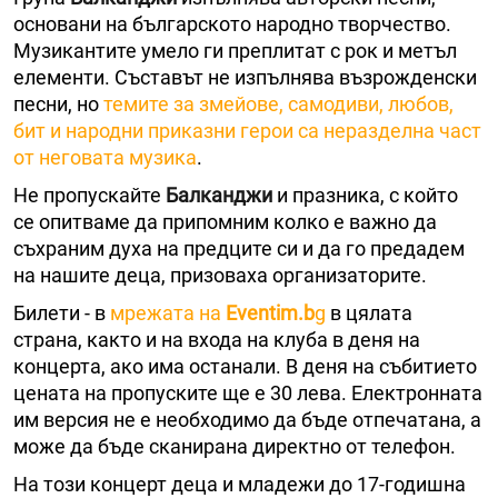
основани на българското народно творчество.
Музикантите умело ги преплитат с рок и метъл
елементи. Съставът не изпълнява възрожденски
песни, но
темите за змейове, самодиви, любов,
бит и народни приказни герои са неразделна част
от неговата музика
.
Не пропускайте
Балканджи
и празника, с който
се опитваме да припомним колко е важно да
съхраним духа на предците си и да го предадем
на нашите деца, призоваха организаторите.
Билети - в
мрежата на
Eventim.b
g
в цялата
страна, както и на входа на клуба в деня на
концерта, ако има останали. В деня на събитието
цената на пропуските ще е 30 лева. Електронната
им версия не е необходимо да бъде отпечатана, а
може да бъде сканирана директно от телефон.
На този концерт деца и младежи до 17-годишна