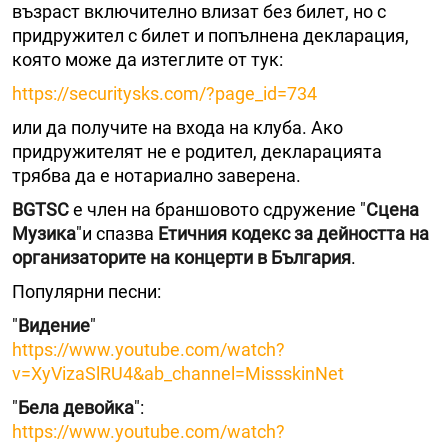
възраст включително влизат без билет, но с
придружител с билет и попълнена декларация,
която може да изтеглите от тук:
https://securitysks.com/?page_id=734
или да получите на входа на клуба. Ако
придружителят не е родител, декларацията
трябва да е нотариално заверена.
BGTSC
е член на браншовото сдружение "
Сцена
Музика
"и спазва
Етичния кодекс за дейността на
организаторите на концерти в България
.
Популярни песни:
"
Видение
"
https://www.youtube.com/watch?
v=XyVizaSlRU4&ab_channel=MissskinNet
"
Бела девойка
":
https://www.youtube.com/watch?