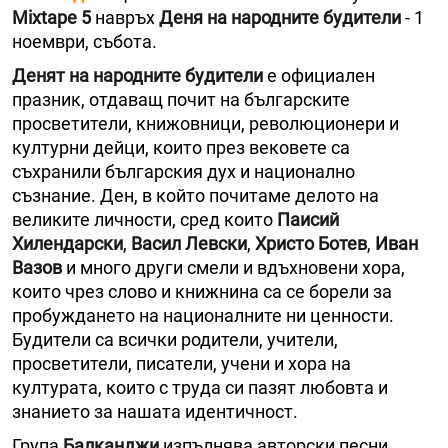
Mixtape 5
навръх
Деня на народните будители
- 1
ноември, събота.
Денят на народните будители
е официален
празник, отдаващ почит на българските
просветители, книжовници, революционери и
културни дейци, които през вековете са
съхранили българския дух и национално
съзнание. Ден, в който почитаме делото на
великите личности, сред които
Паисий
Хилендарски
,
Васил Левски
,
Христо Ботев
,
Иван
Вазов
и много други смели и вдъхновени хора,
които чрез слово и книжнина са се борели за
пробуждането на националните ни ценности.
Будители са всички родители, учители,
просветители, писатели, учени и хора на
културата, които с труда си пазят любовта и
знанието за нашата идентичност.
Група
Балканджи
изпълнява авторски песни,