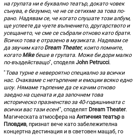
на групата ни е буквално театър, докато човек
сънува, е безумно, че не се сетихме за това по-
рано. Надявам се, че когато слушате този албум,
ще успеете да чуете вълнението, другарството и
усещането, че сме се събрали отново като братя.
Всичко това е отразено в музиката. Надявам се
да звучим като
Dream Theater
, които помните,
когато
Mike
беше в групата. Може би дори малко
по-въздействащо
", споделя
John Petrucci
.
"
Това турне е невероятно специално за всички
нас. Очакваме с нетърпение и емоции всяко едно
шоу. Нямаме търпение да се качим отново
заедно на сцената и да започнем това
историческо празненство за 40-годишнината с
всички вас тази есен
!", споделят
Dream Theater
.
Магическата атмосфера на
Античния театър
в
Пловдив
, признат вече като забележителна
концертна дестинация и в световен мащаб, го