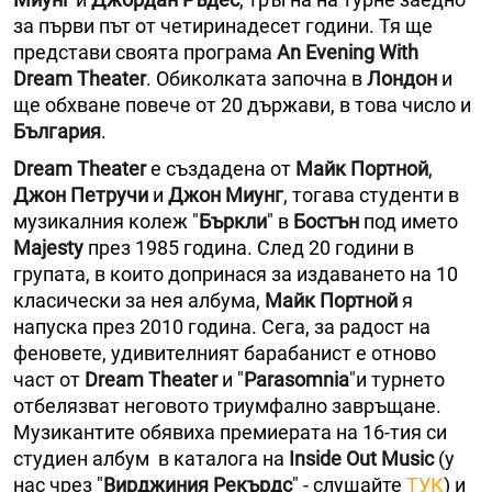
за първи път от четиринадесет години. Тя ще
представи своята програма
Аn Evening With
Dream Theater
. Обиколката започна в
Лондон
и
ще обхване повече от 20 държави, в това число и
България
.
Dream Theater
е създадена от
Майк Портной
,
Джон Петручи
и
Джон Миунг
, тогава студенти в
музикалния колеж "
Бъркли
" в
Бостън
под името
Majesty
през 1985 година. След 20 години в
групата, в които допринася за издаването на 10
класически за нея албума,
Майк Портной
я
напуска през 2010 година. Сега, за радост на
феновете, удивителният барабанист е отново
част от
Dream Theater
и "
Parasomnia
"и турнето
отбелязват неговото триумфално завръщане.
Музикантите обявиха премиерата на 16-тия си
студиен албум в каталога на
Inside Out Music
(у
нас чрез "
Вирджиния Рекърдс
" - слушайте
ТУК
) и