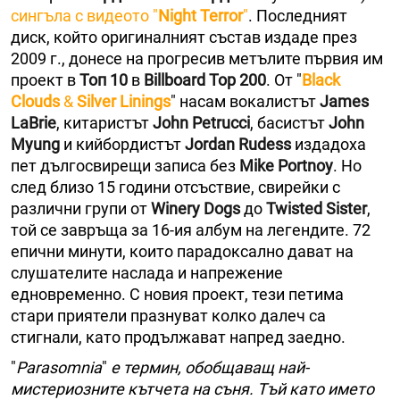
сингъла с видеото "
Night Terror
"
. Последният
диск, който оригиналният състав издаде през
2009 г., донесе на прогресив метълите първия им
проект в
Топ 10
в
Billboard Top 200
. От "
Black
Clouds
&
Silver Linings
" насам вокалистът
James
LaBrie
, китаристът
John Petrucci
, басистът
John
Myung
и кийбордистът
Jordan Rudess
издадоха
пет дългосвирещи записа без
Mike Portnoy
. Но
след близо 15 години отсъствие, свирейки с
различни групи от
Winery Dogs
до
Twisted Sister
,
той се завръща за 16-ия албум на легендите. 72
епични минути, които парадоксално дават на
слушателите наслада и напрежение
едновременно. С новия проект, тези петима
стари приятели празнуват колко далеч са
стигнали, като продължават напред заедно.
"
Parasomnia
"
е термин, обобщаващ най-
мистериозните кътчета на съня. Тъй като името