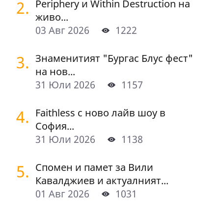
2.
Periphery и Within Destruction на
живо...
03 Авг 2026
1222
3.
Знаменитият "Бургас Блус фест"
на нов...
31 Юли 2026
1157
4.
Faithless с ново лайв шоу в
София...
31 Юли 2026
1138
5.
Спомен и памет за Вили
Кавалджиев и актуалният...
01 Авг 2026
1031