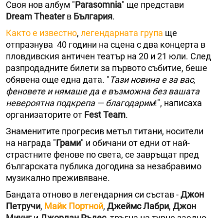
Своя нов албум "
Parasomnia
" ще представи
Dream Theater
в
България
.
Както е известно
,
легендарната група
ще
отпразнува 40 години на сцена с два концерта в
пловдивския античен театър на 20 и 21 юли. След
разпродадните билети за първото събитие, беше
обявена още една дата. "
Тази новина е за вас,
феновете и нямаше да е възможнa без вашата
невероятна подкрепа — благодарим
!", написаха
организаторите от
Fest Team
.
Знаменитите прогресив метъл титани, носители
на награда "
Грами
" и обичани от едни от най-
страстните фенове по света, се завръщат пред
българската публика догодина за незабравимо
музикално преживяване.
Бандата отново в легендарния си състав -
Джон
Петручи
,
Майк Портной
,
Джеймс Лабри
,
Джон
Миунг
и
Джордан Ръдес
, тръгна на турне заедно