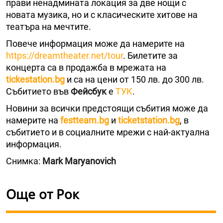
прави ненадмината локация за две нощи с
новата музика, но и с класическите хитове на
театъра на мечтите.
Повече информация може да намерите на
https://dreamtheater.net/tour
. Билетите за
концерта са в продажба в мрежата на
tickestation.bg
и са на цени от 150 лв. до 300 лв.
Събитието във
Фейсбук
е
ТУК
.
Новини за всички предстоящи събития може да
намерите на
festteam.bg
и
ticketstation.bg
, в
събитието и в социалните мрежи с най-актуална
информация.
Снимка:
Mark Maryanovich
Още от Рок