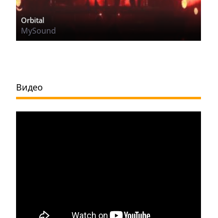
Orbital
MySound
Видео