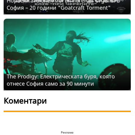
Норвежката блек метъл легенда Urgehal в
София – 20 години "Goatcraft Torment"
The Prodigy: Електрическата буря, която
отнесе София само за 90 минути
Коментари
Реклама