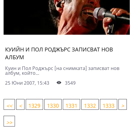
КУИЙН И ПОЛ РОДЖЪРС ЗАПИСВАТ НОВ
АЛБУМ
Куин и Пол Роджърс [на снимката] записват нов
албум, който...
25 Юни 2007, 15:43
3549
<
<
<
1329
1330
1331
1332
1333
>
>>