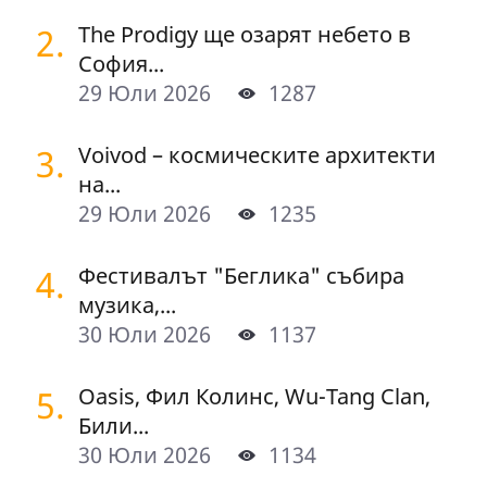
2.
The Prodigy ще озарят небето в
София...
29 Юли 2026
1287
3.
Voivod – космическите архитекти
на...
29 Юли 2026
1235
4.
Фестивалът "Беглика" събира
музика,...
30 Юли 2026
1137
5.
Oasis, Фил Колинс, Wu-Tang Clan,
Били...
30 Юли 2026
1134