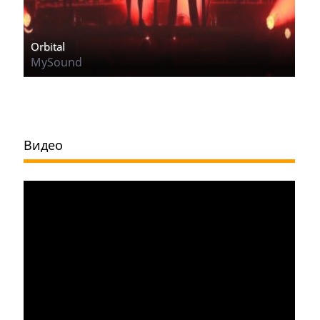
Orbital
MySound
Видео