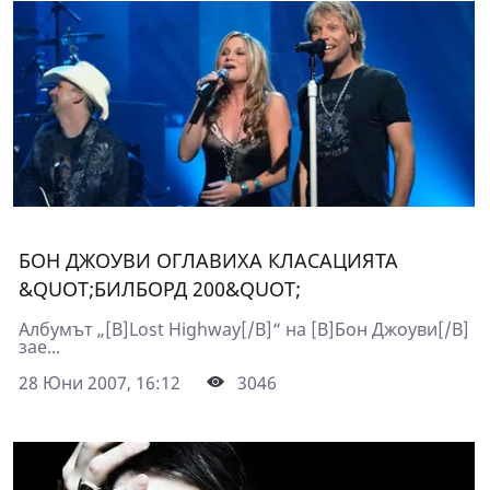
БОН ДЖОУВИ ОГЛАВИХА КЛАСАЦИЯТА
&QUOT;БИЛБОРД 200&QUOT;
Албумът „[B]Lost Highway[/B]“ на [B]Бон Джоуви[/B]
зае...
28 Юни 2007, 16:12
3046