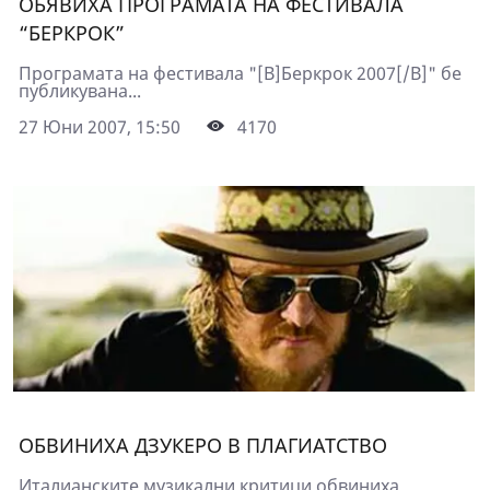
ОБЯВИХА ПРОГРАМАТА НА ФЕСТИВАЛА
“БЕРКРОК”
Програмата на фестивала "[B]Беркрок 2007[/B]" бе
публикувана...
27 Юни 2007, 15:50
4170
ОБВИНИХА ДЗУКЕРО В ПЛАГИАТСТВО
Италианските музикални критици обвиниха