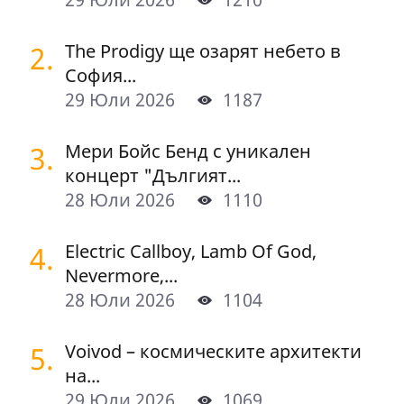
2.
The Prodigy ще озарят небето в
София...
29 Юли 2026
1187
3.
Мери Бойс Бенд с уникален
концерт "Дългият...
28 Юли 2026
1110
4.
Electric Callboy, Lamb Of God,
Nevermore,...
28 Юли 2026
1104
5.
Voivod – космическите архитекти
на...
29 Юли 2026
1069