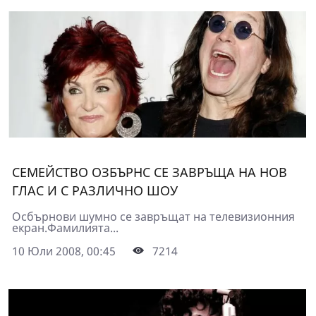
СЕМЕЙСТВО ОЗБЪРНС СЕ ЗАВРЪЩА НА НОВ
ГЛАС И С РАЗЛИЧНО ШОУ
Осбърнови шумно се завръщат на телевизионния
екран.Фамилията...
10 Юли 2008, 00:45
7214