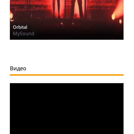
Orbital
MySound
Видео