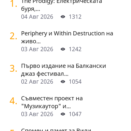
1.
The Prodigy: Електрическата
буря,...
04 Авг 2026
1312
2.
Periphery и Within Destruction на
живо...
03 Авг 2026
1242
3.
Първо издание на Балкански
джаз фестивал...
02 Авг 2026
1054
4.
Съвместен проект на
"Музикаутор" и...
03 Авг 2026
1047
Спомен и памет за Вили