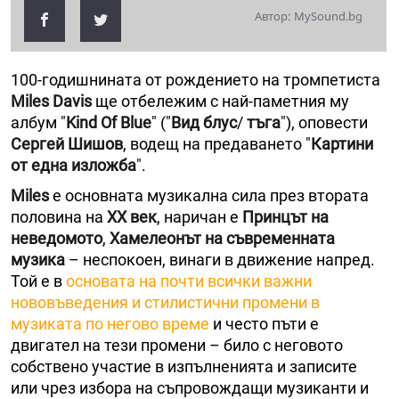
Автор: MySound.bg
100-годишнината от рождението на тромпетиста
Miles Davis
ще отбележим с най-паметния му
албум "
Kind Of Blue
" ("
Вид блус
/
тъга
"), оповести
Сергей Шишов
, водещ на предаването "
Картини
от една изложба
".
Miles
е основната музикална сила през втората
половина на
ХХ век
, наричан е
Принцът на
неведомото
,
Хамелеонът на съвременната
музика
– неспокоен, винаги в движение напред.
Той е в
основата на почти всички важни
нововъведения и стилистични промени в
музиката по негово време
и често пъти е
двигател на тези промени – било с неговото
собствено участие в изпълненията и записите
или чрез избора на съпровождащи музиканти и