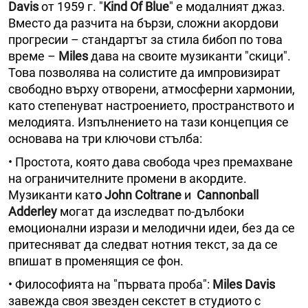
Davis
от 1959 г. "
Kind Of Blue
" е модалният джаз.
Вместо да разчита на бързи, сложни акордови
прогресии – стандартът за стила бибоп по това
време –
Miles
дава на своите музиканти "скици".
Това позволява на солистите да импровизират
свободно върху отворени, атмосферни хармонии,
като степенуват настроението, пространството и
мелодията. Изпълнението на тази концепция се
основава на три ключови стълба:
• Простота, която дава свобода чрез премахване
на ограничителните промени в акордите.
Музиканти кат
о John Coltrane
и
Cannonball
Adderley
могат да изследват по-дълбоки
емоционални изрази и мелодични идеи, без да се
притесняват да следват нотния текст, за да се
впишат в променящия се фон.
• Философията на "първата проба":
Miles Davis
завежда своя звезден секстет в студиото с