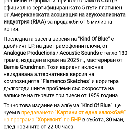
различните формати, при което само в
САЩ
е
официално сертифициран като 5 пъти платинен
от
Американската асоциация на звукозаписната
индустрия
(
RIAA
) за продажби от 5 милиона
копия.
Последната засега версия на "
Kind Of Blue
" е
двойният LP, на две грамофонни плочи, от
Analogue Productions
/
Acoustic Sounds
с тегло 180
грама, издаден в края на 2025 г., мастериран от
Bernie Grundman
. Този вариант включва
неиздавана алтернативна версия на
композицията "
Flamenco Sketches
" и коригира
дългогодишните проблеми със скоростта на
записите на първите три пиеси от 1959 година.
Точно това издание на албума "
Kind Of Blue
" ще
чуем в
предаването "
Картини от една изложба
®"
на програма "
Хоризонт
" по
БНР
в събота, 30 май,
след новините от 22.00 часа.