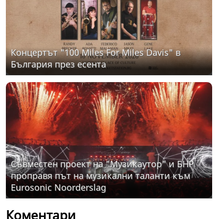
Концертът "100 Miles For Miles Davis" в
България през есента
Съвместен проект на "Музикаутор" и БНР
проправя път на музикални таланти към
Eurosonic Noorderslag
Коментари