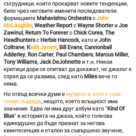
сътрудници, които прокарват новите тенденции,
било чрез неговите именити последователи:
формациите
Mahavishnu Orchestra
с
John
McLaughlin
,
Weather Report
с
Wayne Shorter
и
Joe
Zawinul
,
Return To Forever
с
Chick Corea
,
The
Headhunters
с
Herbie Hancock
, като и
John
Coltrane
,
K
eith Jarrett
,
Bill Evans
,
Cannonball
Adderley
,
Ron Carter
,
Paul Chambers
,
Marcus Miller
,
Tony Williams
,
Jack DeJohnette
и т.н. Някои
критици дори се опитват да докажат, че джазът е
спрял да се развива, след като
Miles
вече го
няма.
Но отвъд всички думи е
музиката, която този
гений създаде
, нещото, което всъщност има
значение. Едва ли има друг албум като "
Kind Of
Blue
" в историята на джаза, който толкова
единодушно да бъде признат за негова
квинтесенция и еталон за съвършено звучене,