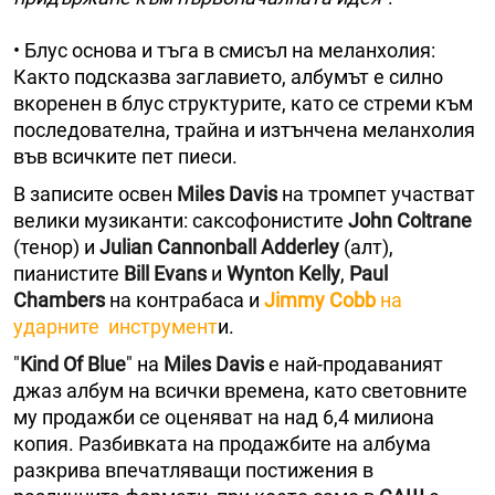
• Блус основа и тъга в смисъл на меланхолия:
Както подсказва заглавието, албумът е силно
вкоренен в блус структурите, като се стреми към
последователна, трайна и изтънчена меланхолия
във всичките пет пиеси.
В записите освен
Miles Davis
на тромпет участват
велики музиканти: саксофонистите
John Coltrane
(тенор) и
Julian Cannonball Adderley
(алт),
пианистите
Bill Evans
и
Wynton Kelly
,
Paul
Chambers
на контрабаса и
Jimmy Cobb
на
ударните инструмент
и.
"
Kind Of Blue
" на
Miles Davis
е най-продаваният
джаз албум на всички времена, като световните
му продажби се оценяват на над 6,4 милиона
копия. Разбивката на продажбите на албума
разкрива впечатляващи постижения в