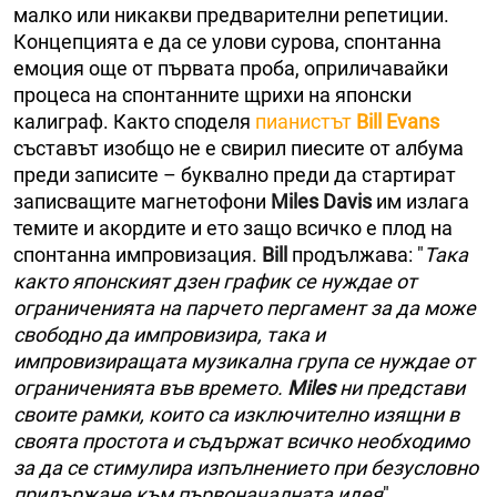
малко или никакви предварителни репетиции.
Концепцията е да се улови сурова, спонтанна
емоция още от първата проба, оприличавайки
процеса на спонтанните щрихи на японски
калиграф. Както споделя
пианистът
Bill Evans
съставът изобщо не е свирил пиесите от албума
преди записите – буквално преди да стартират
записващите магнетофони
Miles Davis
им излага
темите и акордите и ето защо всичко е плод на
спонтанна импровизация.
Bill
продължава: "
Така
както японският дзен график се нуждае от
ограниченията на парчето пергамент за да може
свободно да импровизира, така и
импровизиращата музикална група се нуждае от
ограниченията във времето.
Miles
ни представи
своите рамки, които са изключително изящни в
своята простота и съдържат всичко необходимо
за да се стимулира изпълнението при безусловно
придържане към първоначалната идея
".