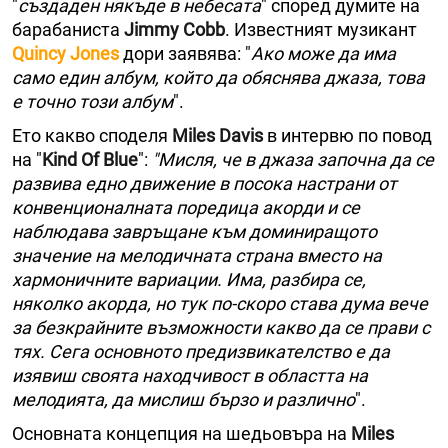
"
създаден някъде в небесата
" според думите на
барабаниста
Jimmy Cobb
. Известният музикант
Quincy Jones
дори заявява: "
Ако може да има
само един албум, който да обяснява джаза, това
е точно този албум
".
Ето какво споделя
Miles Davis
в интервю по повод
на "
Kind Of Blue
":
"Мисля, че в джаза започна да се
развива едно движение в посока настрани от
конвенционалната поредица акорди и се
наблюдава завръщане към доминиращото
значение на мелодичната страна вместо на
хармоничните вариации. Има, разбира се,
няколко акорда, но тук по-скоро става дума вече
за безкрайните възможности какво да се прави с
тях. Сега основното предизвикателство е да
изявиш своята находчивост в областта на
мелодията, да мислиш бързо и различно
".
Основната концепция на шедьовъра на
Miles