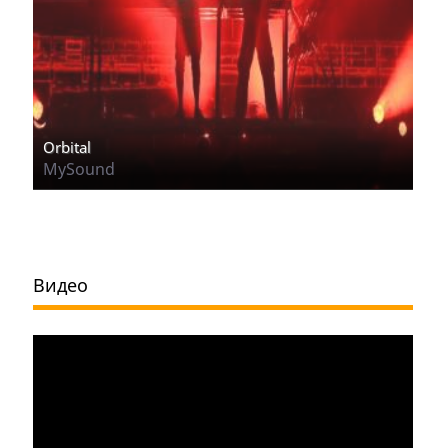
Orbital
MySound
Видео