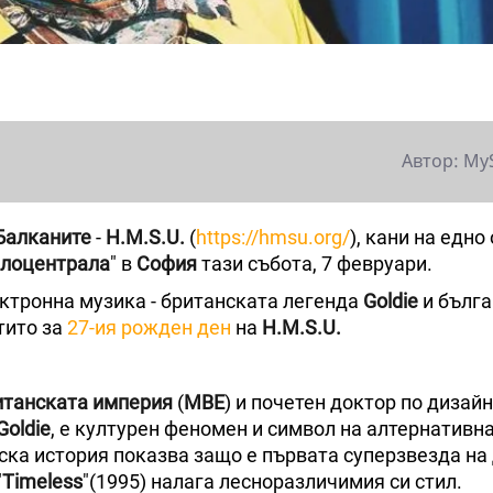
Автор: My
Балканите
-
H.M.S.U.
(
https://hmsu.org/
), кани на едно 
лоцентрала
" в
София
тази събота, 7 февруари.
ектронна музика - британската легенда
Goldie
и бълг
ртито за
27-ия рожден ден
на
H.M.S.U.
итанската империя
(
MBE
) и почетен доктор по дизайн
Goldie
, е културен феномен и символ на алтернативн
еска история показва защо е първата суперзвезда на
"
Timeless
"(1995) налага лесноразличимия си стил.