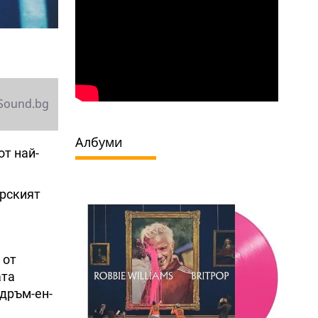
Sound.bg
Албуми
от най-
арският
 от
ата
 дръм-ен-