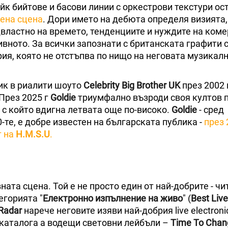
йк бийтове и басови линии с оркестрови текстури ос
вена сцена
. Дори името на дебюта определя визията,
властно на времето, тенденциите и нуждите на ком
вното. За всички запознати с британската графити с
рия, която не отстъпва по нищо на неговата музикал
ик в риалити шоуто
Celebrity Big Brother UK
през 2002 
През 2025 г
Goldie
триумфално възроди своя култов 
, с който вдигна летвата още по-високо.
Goldie
- сред
те, е добре известен на българската публика -
през 
т на
H.M.S.U
.
вната сцена. Той е не просто един от най-добрите - ч
егорията "
Електронно изпълнение на живо
" (
Best Live
Radar
нарече неговите изяви най-добрия live electronic
в каталога а водещи световни лейбъли –
Time To Chan