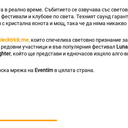
та в реално време. Събитието се озвучава със свето
 фестивали и клубове по света. Техният саунд гарант
 с кристална яснота и мощ, така че да няма никакв
elecktrick.me
,
които спечелиха световно признание за
а редовни участници и във популярния фестивал
Luna
ghter
, който ще представи и едночасов изцяло алго-
рска мрежа на
Eventim
в цялата страна.