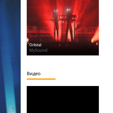
Orbital
MySound
Видео