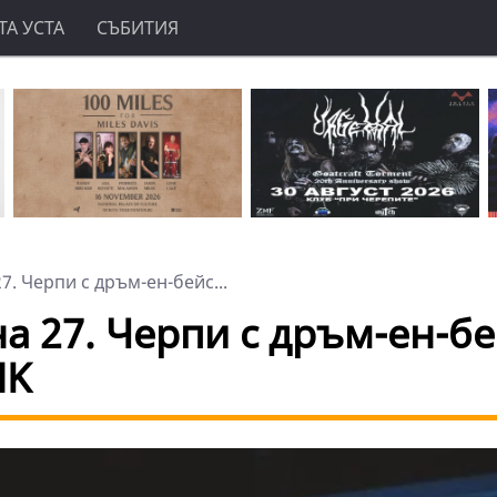
А УСТА
СЪБИТИЯ
27. Черпи с дръм-ен-бейс...
на 27. Черпи с дръм-ен-бе
NK