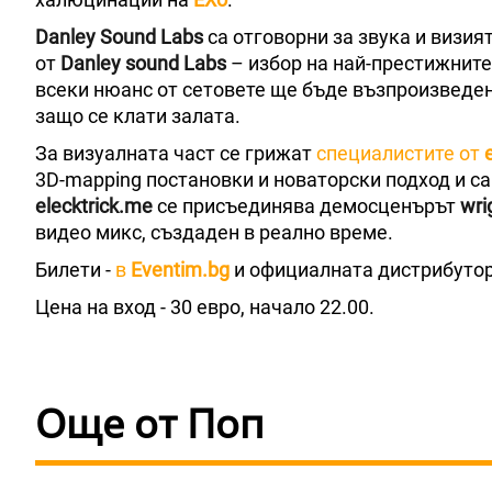
Danley Sound Labs
са отговорни за звука и визия
от
Danley sound Labs
– избор на най-престижните
всеки нюанс от сетовете ще бъде възпроизведен
защо се клати залата.
За визуалната част се грижат
специалистите от
3D-mapping постановки и новаторски подход и с
elecktrick.me
се присъединява демосценърът
wri
видео микс, създаден в реално време.
Билети -
в
Eventim.bg
и официалната дистрибуто
Цена на вход - 30 евро, начало 22.00.
Още от Поп