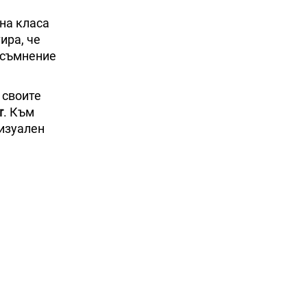
вна класа
ира, че
о съмнение
 своите
r
. Към
визуален