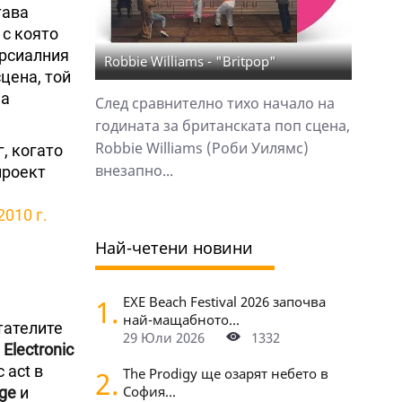
тава
 с която
ерсиалния
Robbie Williams - "Britpop"
цена, той
на
След сравнително тихо начало на
годината за британската поп сцена,
Robbie Williams (Роби Уилямс)
г, когато
внезапно...
проект
2010 г.
Най-четени новини
1.
EXE Beach Festival 2026 започва
най-мащабното...
итателите
29 Юли 2026
1332
 Electronic
 act в
2.
The Prodigy ще озарят небето в
София...
ge
и