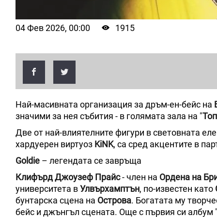
04 Фев 2026, 00:00
1915
Най-масивната организация за дръм-ен-бейс на
значими за нея събития - в голямата зала на "
Топ
Две от най-влиятелните фигури в световната ел
хардуерен виртуоз
KiNK
, са сред акцентите в па
Goldie
– легендата се завръща
Клифърд Джоузеф Прайс
- член на
Ордена на Бр
университета в
Улвърхамптън
, по-известен като
бунтарска сцена на
Острова
. Богатата му творч
бейс и джънгъл сцената. Още с първия си албум 