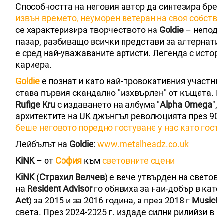
Способността на неговия автор да синтезира бре
извън времето, неуморен ветеран на своя собст
се характеризира творчеството на
Goldie
– непод
пазар, разбиващо всички представи за алтернати
е сред най-уважаваните артисти. Легенда с исто
кариера.
Goldie
е познат и като най-провокативния участн
става първия скандално "изхвърлен" от къщата. 
Rufige Kru
с издаването на албума "
Alpha Omega
"
архитектите на UK джънгъл революцията през 90-
беше неговото поредно гостуване у нас като гос
Лейбълът на
Goldie
:
www.metalheadz.co.uk
KiNK
– от
София
към
световните сцени
KiNK
(
Страхил Велчев
) е вече утвърден на свето
на
Resident Advisor
го обявиха за най-добър в кат
Act
) за 2015 и за 2016 година, а през 2018 г
Music
света. През 2024-2025 г. издаде силни рилийзи 