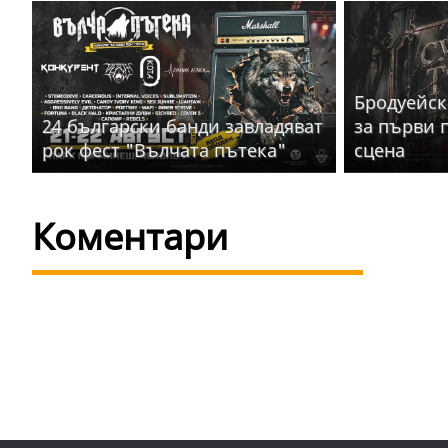
Бродуейск
24 български банди завладяват
за първи 
рок фест "Вълчата пътека"
сцена
Коментари