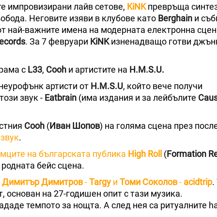
те импровизирани лайв сетове,
KiNK
превръща синте
обода. Неговите изяви в клубове като
Berghain
и съб
от най-важните имена на модерната електронна сцен
Records
. За 7 февруари
KiNK
изненадващо готви джънг
грама с
L33
,
Cooh
и артистите на
H.M.S.U.
 неурофънк артисти от
H.M.S.U
, който вече получи
ози звук -
Eatbrain
(има издания и за лейбълите
Caus
естния
Cooh
(
Иван Шопов
) на голяма сцена през посл
 звук
.
мците на българската публика
High Roll
(
Formation R
 родната бейс сцена.
Димитър Димитров
-
Targy
и
Томи Соколов
-
acidtrip
.
, основан на 27-годишен опит с тази музика.
ададе темпото за нощта. А след нея са ритуалните ha