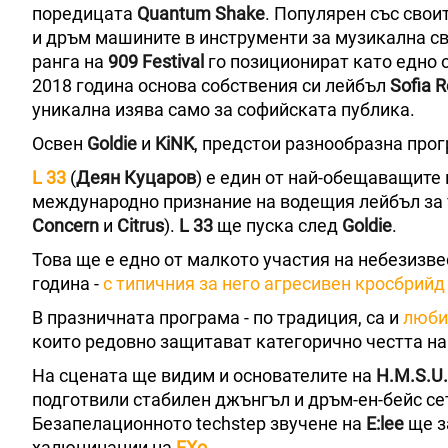
поредицата
Quantum Shake
. Популярен със свои
и дръм машините в инструменти за музикална св
ранга на
909 Festival
го позиционират като едно 
2018 година основа собствения си лейбъл
Sofia 
уникална изява само за софийската публика.
Освен
Goldie
и
KiNK
, предстои разнообразна про
L 33
(
Деян Куцаров
) е един от най-обещаващите
международно признание на водещия лейбъл за т
Concern
и
Citrus
).
L 33
ще пуска след
Goldie
.
Това ще е едно от малкото участия на небезизв
година -
с типичния за него агресивен кросбрийд
В празничната програма - по традиция, са и
люби
които редовно защитават категорично честта на
На сцената ще видим и основателите на
H.M.S.U.
подготвили стабилен джънгъл и дръм-ен-бейс сет
Безапелационното techstep звучене на
E:lee
ще з
халюцинации на
EXo
.