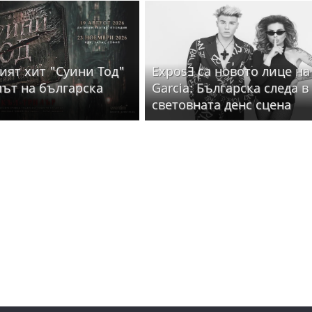
ият хит "Суини Тод"
ExposƎ са новото лице на
път на българска
Garcia: Българска следа в
световната денс сцена