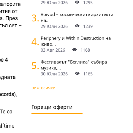
29 Юли 2026
1295
заторите
ития от
3.
Voivod – космическите архитекти
а. През
на...
ъл сет –
29 Юли 2026
1239
4.
Periphery и Within Destruction на
живо...
03 Авг 2026
1168
e 4
5.
Фестивалът "Беглика" събира
музика,...
30 Юли 2026
1165
едната
виж всички
ecords
),
Горещи оферти
 Те са
lftime