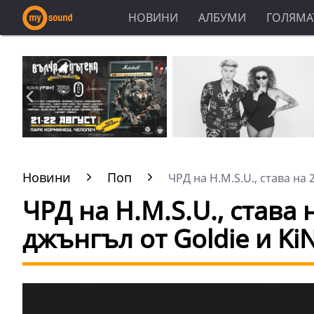
НОВИНИ
АЛБУМИ
ГОЛЯМАТ
Новини
Поп
ЧРД на H.M.S.U., става на 
ЧРД на H.M.S.U., става 
джънгъл от Goldie и Ki