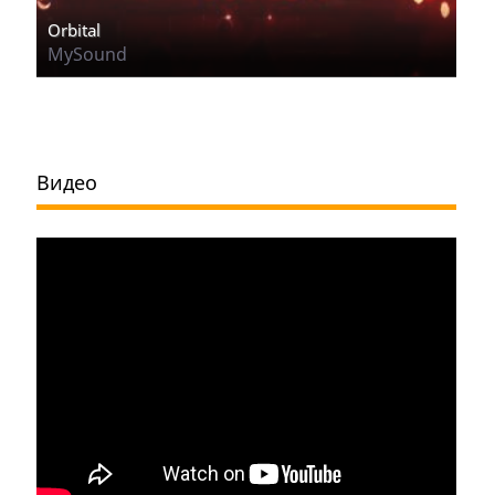
Orbital
MySound
Видео