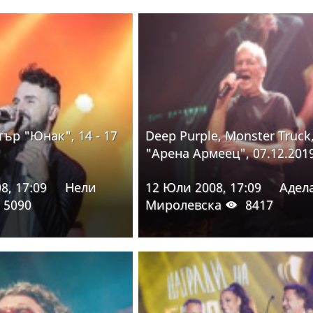
тър "Юнак", 14 - 17
Deep Purple, Monster Truck
"Арена Армеец", 07.12.201
8, 17:09
Нели
12 Юли 2008, 17:09
Адел
5090
Миролевска
8417