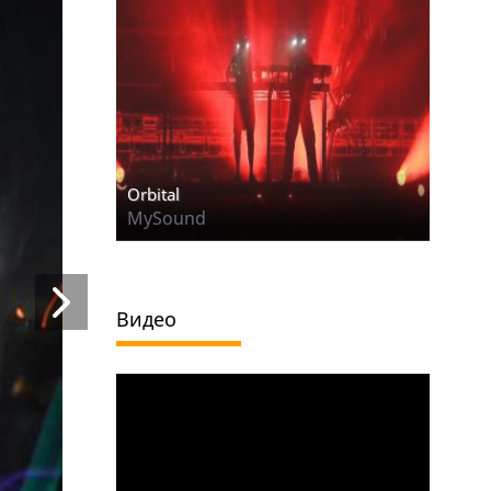
Orbital
MySound
Видео