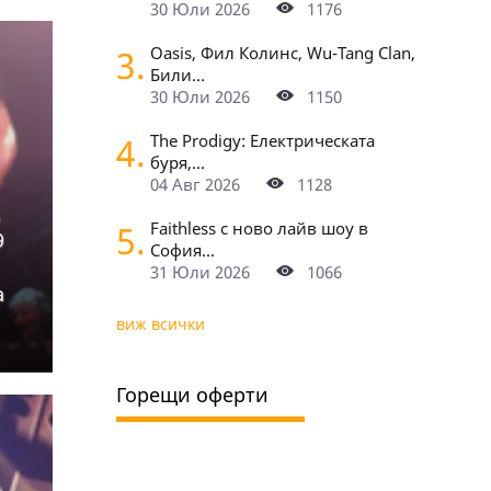
30 Юли 2026
1176
3.
Oasis, Фил Колинс, Wu-Tang Clan,
Били...
30 Юли 2026
1150
4.
The Prodigy: Електрическата
буря,...
04 Авг 2026
1128
,
5.
Faithless с ново лайв шоу в
9
София...
31 Юли 2026
1066
а
виж всички
Горещи оферти