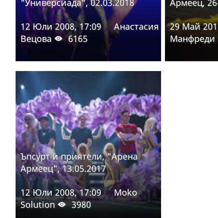
"Универсиада", 02.03.2018
Армеец, 26
12 Юли 2008, 17:09
Анастасия
29 Май 201
Вецова
6165
Манфреди
Ъпсурт и приятели, "Арена
Армеец", 13.05.2017
12 Юли 2008, 17:09
Moko
Solution
3980