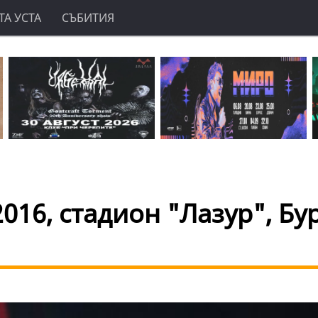
А УСТА
СЪБИТИЯ
016, стадион "Лазур", Бур