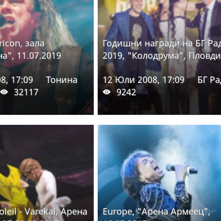
ricon, зала
Годишни награди на БГ Ра
а", 11.07.2019
2019, "Колодрума", Пловд
8, 17:09
Тонина
12 Юли 2008, 17:09
БГ Р
32117
9242
oleil - Varekai, Арена
Europe, "Арена Армеец",