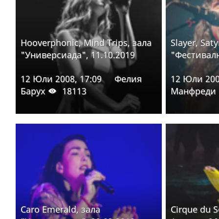
Hooverphonic, Mind Trips, зала
Slayer, Saty
"Универсиада", 11.10.2019
"Фестивалн
12 Юли 2008, 17:09
Фелия
12 Юли 200
Барух
18113
Манфреди
Caro Emerald, зала
Cirque du S