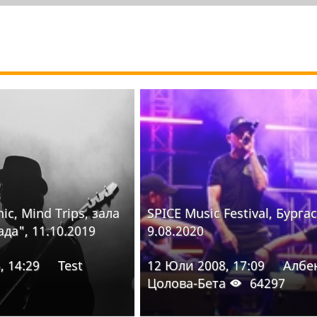
c, Mind Trips, зала
SPICE Music Festival, Бургас
да", 11.10.2019
9.08.2020
, 14:29
Test
12 Юли 2008, 17:09
Албе
Цолова-Бета
64297