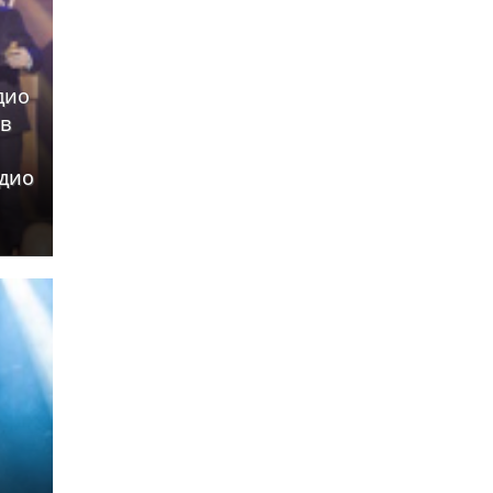
дио
ив
адио