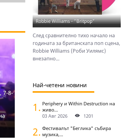
Robbie Williams - "Britpop"
След сравнително тихо начало на
годината за британската поп сцена,
Robbie Williams (Роби Уилямс)
внезапно...
Най-четени новини
, 7-8-
1.
Periphery и Within Destruction на
живо...
на
03 Авг 2026
1201
2.
Фестивалът "Беглика" събира
музика,...