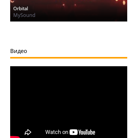
Orbital
MySound
Видео