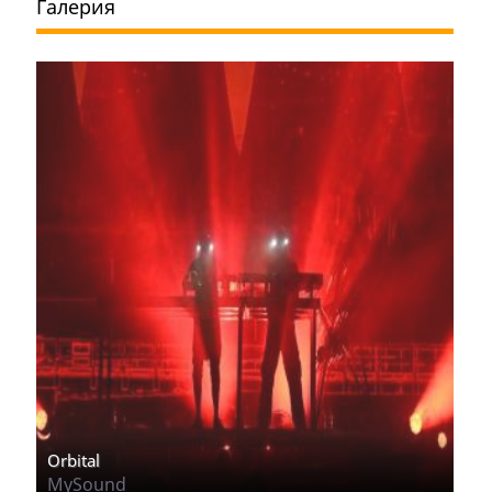
Галерия
Orbital
MySound