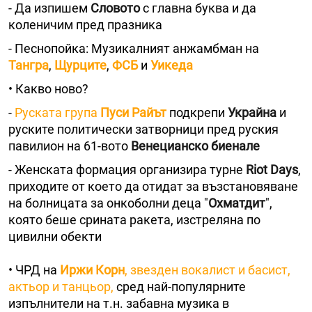
- Да изпишем
Словото
с главна буква и да
коленичим пред празника
- Песнопойка: Музикалният анжамбман на
Тангра
,
Щурците
,
ФСБ
и
Уикеда
• Какво ново?
-
Руската група
Пуси Райът
подкрепи
Украйна
и
руските политически затворници пред руския
павилион на 61-вото
Венецианско биенале
- Женската формация организира турне
Riot Days
,
приходите от което да отидат за възстановяване
на болницата за онкоболни деца "
Охматдит
",
която беше срината ракета, изстреляна по
цивилни обекти
• ЧРД на
Иржи Корн
, звезден вокалист и басист,
актьор и танцьор,
сред най-популярните
изпълнители на т.н. забавна музика в