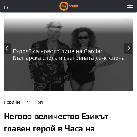
ExposƎ са новото лице на Garcia:
Българска следа в световната денс сцена
Новини
Поп
Негово величество Езикът
главен герой в Часа на