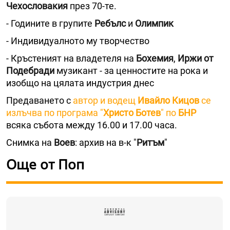
Чехословакия
през 70-те.
- Годините в групите
Ребълс
и
Олимпик
- Индивидуалното му творчество
- Кръстеният на владетеля на
Бохемия
,
Иржи от
Подебради
музикант - за ценностите на рока и
изобщо на цялата индустрия днес
Предаването с
автор и водещ
Ивайло Кицов
се
излъчва по програма "
Христо Ботев
" по
БНР
всяка събота между 16.00 и 17.00 часа.
Снимка на
Воев
: архив на в-к "
Ритъм
"
Още от Поп