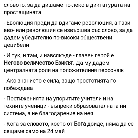
словото, за да дишаме по-леко в диктатурата на
простащината
- Еволюция преди да вдигаме революция, а тази
ево- или революция се извършва със слово, за да
дадем убедително по-високи обществени
децибели
- И тук, и там, и навсякъде - главен герой е
Негово величество Езикът
. Да му дадем
централната роля на положителния персонаж
- Ако знанието е сила, защо простотията го
побеждава
- Постиженията на упоритите учители и на
техните ученици - въпреки образователната ни
система, а не благодарение на нея
- Кога за словото, което от
Бога
дойде, няма да се
сещаме само на 24 май