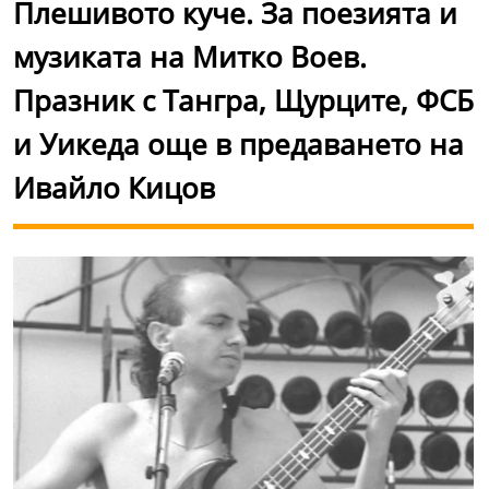
Плешивото куче. За поезията и
музиката на Митко Воев.
Празник с Тангра, Щурците, ФСБ
и Уикеда още в предаването на
Ивайло Кицов