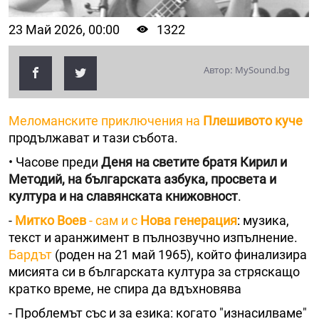
23 Май 2026, 00:00
1322
Автор: MySound.bg
Меломанските приключения на
Плешивото куче
продължават и тази събота.
• Часове преди
Деня на светите братя Кирил и
Методий, на българската азбука, просвета и
култура и на славянската книжовност
.
-
Митко Воев
- сам и с
Нова генерация
: музика,
текст и аранжимент в пълнозвучно изпълнение.
Бардът
(роден на 21 май 1965), който финализира
мисията си в българската култура за стряскащо
кратко време, не спира да вдъхновява
- Проблемът със и за езика: когато "изнасилваме"