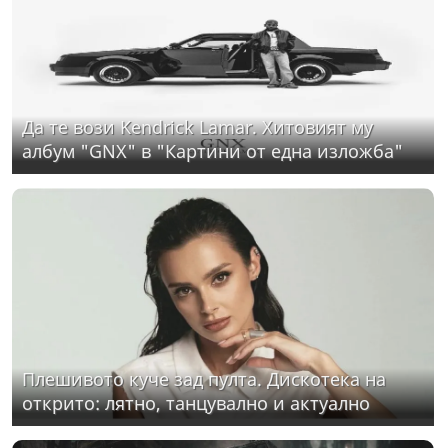
Да те вози Kendrick Lamar. Хитовият му
албум "GNX" в "Картини от една изложба"
Плешивото куче зад пулта. Дискотека на
открито: лятно, танцувално и актуално