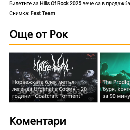
Билетите за
Hills Of Rock 2025
вече са в продажба 
Снимка:
Fest Team
Още от Рок
Норвежката блек метъл
The Prodig
легенда Urgehal в София – 20
буря, коя
години "Goatcraft Torment"
за 90 мин
Коментари