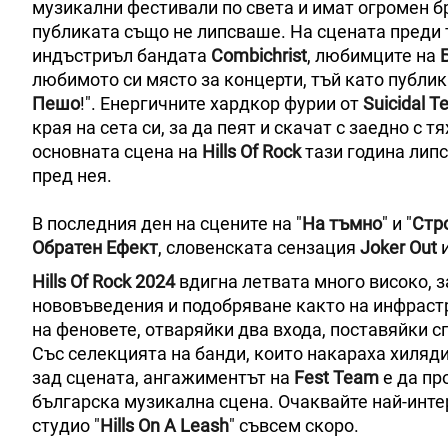
музикални фестивали по света и имат огромен бр
публиката също не липсваше. На сцената преди 
индъстриъл бандата
Combichrist
, любимците на
Б
любимото си място за концерти, тъй като публик
Пешо
!". Енергичните хардкор фурии от
Suicidal T
края на сета си, за да пеят и скачат с заедно с 
основната сцена на
Hills Of Rock
тази година липс
пред нея.
В последния ден на сцените на "
На тъмно
" и "
Стр
Обратен Ефект
, словенската сензация
Joker Out
Hills Of Rock 2024
вдигна летвата много високо, 
нововъведения и подобряване както на инфрастр
на феновете, отваряйки два входа, поставяйки 
Със селекцията на банди, които накараха хиляди
зад сцената, ангажиментът на
Fest Team
е да пр
българска музикална сцена. Очаквайте най-инте
студио "
Hills Оn А Leash
" съвсем скоро.