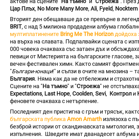
актове на сцените "
На тъмно
" и "
Строежа
". През
Цар Плъх
,
No More Many More
,
Ali
,
Fyeld
,
Nocktern
Вторият ден обещаваше да се превърне в легенда
BRIT
, с над 5 милиона продадени албума глобалн
мултиплатинените
Bring Me The Horizon
дойдоха 
на върха на славата. Подпалвайки сцената с изпъ
000 човека очакваха със затаен дъх и обсъждах
певици от Мистерията на българските гласове, за
вечен фестивален химн. Както самият фронтме
"
Българи-юнаци
!" и сълзи в очите на мнозина – 
България
. Няма как да не отбележим и страхотн
Сцените на "
На тъмно
" и "
Строежа
" не отстъпва
Expectations
,
Last Hope
,
Coolden
,
Sevi
,
Контрол
и
феновете очакваха с нетърпение.
Последният ден пристигна с гръм и трясък, какт
българската публика
Amon Amarth
излязоха с пъ
безброй истории от скандинавската митология, з
изпълнения. Шведите имат дванадесет албума и