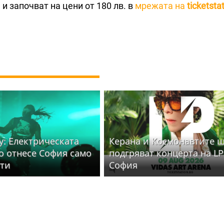
и започват на цени от 180 лв. в
мрежата на
ticketsta
y: Електрическата
Керана и Космонавтите 
то отнесе София само
подгряват концерта на LP
ути
София