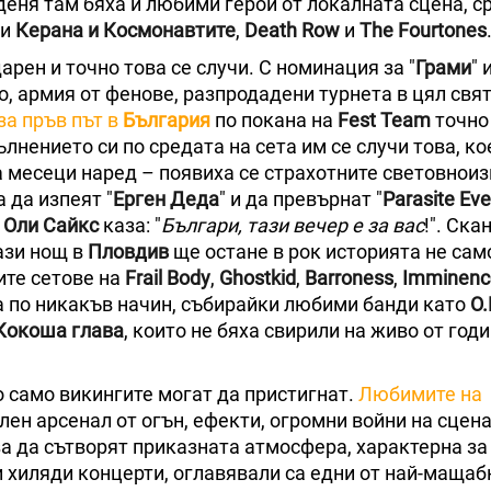
 деня там бяха и любими герои от локалната сцена, с
и
Керана и Космонавтите
,
Death Row
и
The Fourtones
рен и точно това се случи. С номинация за "
Грами
" 
о, армия от фенове, разпродадени турнета в цял свят
за пръв път в
България
по покана на
Fest Team
точно 
лнението си по средата на сета им се случи това, ко
а месеци наред – появиха се страхотните световнои
 да изпеят "
Ерген Деда
" и да превърнат "
Parasite Eve
н
Оли Сайкс
каза: "
Българи, тази вечер е за вас
!". Ск
тази нощ в
Пловдив
ще остане в рок историята не сам
ите сетове на
Frail Body
,
Ghostkid
,
Barroness
,
Imminenc
ха по никакъв начин, събирайки любими банди като
O.
Кокоша глава
, които не бяха свирили на живо от годи
о само викингите могат да пристигнат.
Любимите на
лен арсенал от огън, ефекти, огромни войни на сцена
а да сътворят приказната атмосфера, характерна за
 хиляди концерти, оглавявали са едни от най-мащаб