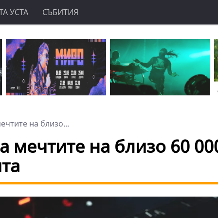
А УСТА
СЪБИТИЯ
ечтите на близо...
на мечтите на близо 60 00
ята