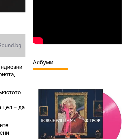
Sound.bg
Албуми
андиозни
рията,
 мястото
0
 цел – да
ите
вени