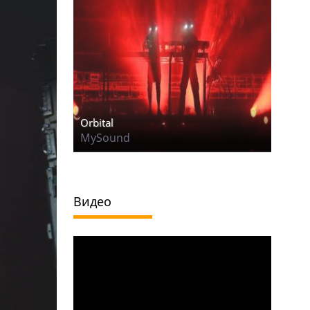
Orbital
MySound
Видео