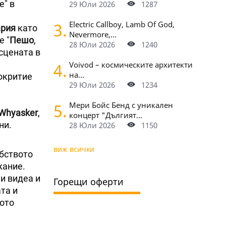
е" в
29 Юли 2026
1287
3.
Electric Callboy, Lamb Of God,
ария
като
Nevermore,...
е "
Пешо
,
28 Юли 2026
1240
сцената в
4.
Voivod – космическите архитекти
на...
окритие
29 Юли 2026
1234
5.
Мери Бойс Бенд с уникален
 Whyasker
,
концерт "Дългият...
ни.
28 Юли 2026
1150
виж всички
обството
жание.
и видеа и
Горещи оферти
та и
ното