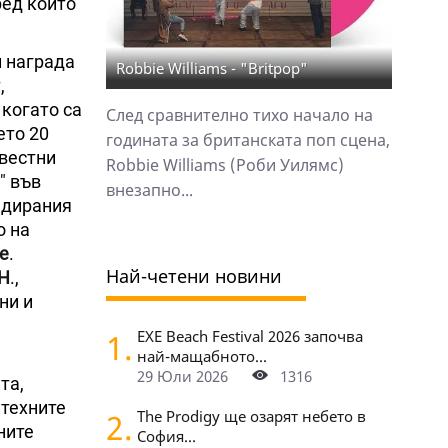
ред които
.
и награда
Robbie Williams - "Britpop"
,
когато са
След сравнително тихо начало на
ето 20
годината за британската поп сцена,
звестни
Robbie Williams (Роби Уилямс)
" във
внезапно...
андирания
о на
e
.
Най-четени новини
H
.,
ни и
1.
EXE Beach Festival 2026 започва
най-мащабното...
29 Юли 2026
1316
та,
 техните
2.
The Prodigy ще озарят небето в
ните
София...