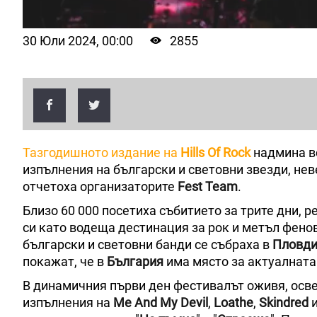
30 Юли 2024, 00:00
2855
Тазгодишното издание на
Hills Of Rock
надмина вс
изпълнения на български и световни звезди, нев
отчетоха организаторите
Fest Team
.
Близо 60 000 посетиха събитието за трите дни, 
си като водеща дестинация за рок и метъл фенове
български и световни банди се събраха в
Пловд
покажат, че в
България
има място за актуалната
В динамичния първи ден фестивалът оживя, осве
изпълнения на
Me And My Devil
,
Loathe
,
Skindred