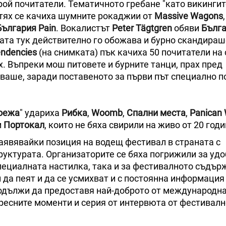
ой почитатели. Тематичното гребане "като викингит
тях се качиха шумните рокаджии от
Massive Wagons
,
ългария Pain
. Вокалистът
Peter Tägtgren
обяви
Бълг
ата тук действително го обожава и бурно скандираш
endencies
(на снимката) пък качиха 50 почитатели на 
тях. Въпреки мош питовете и бурните танци, прах пред
ваше, заради поставеното за първи път специално п
оежа
" удариха
Рибка
,
Woomb
,
Спални места
,
Panican
и
Портокал
, които не бяха свирили на живо от 20 годи
заявявайки позиция на водещ фестивал в страната с
уктурата. Организаторите се бяха погрижили за уд
специалната настилка, така и за фестивалното съдър
 да пеят и да се усмихват и с постоянна информация 
одължи да предоставя най-доброто от международна
ресните моменти и серия от интервюта от фестивал