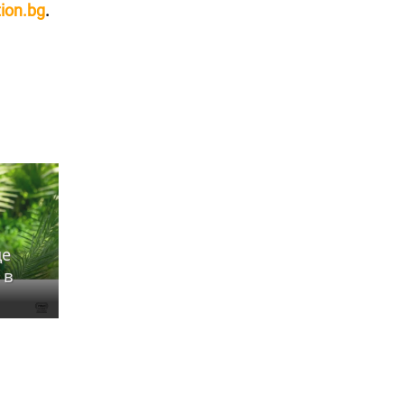
tion.bg
.
ще
 в