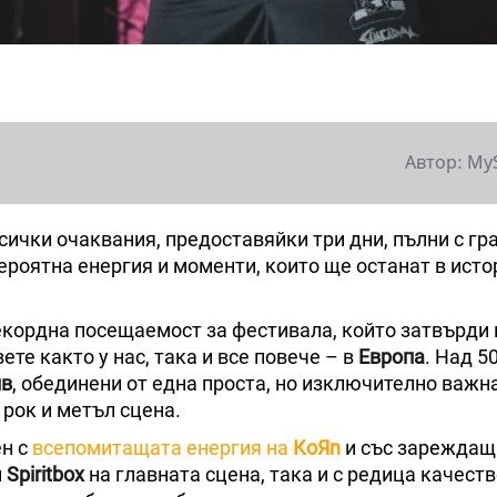
Автор: My
ички очаквания, предоставяйки три дни, пълни с гр
ероятна енергия и моменти, които ще останат в исто
рекордна посещаемост за фестивала, който затвърди
те както у нас, така и все повече – в
Европа
. Над 5
ив
, обединени от една проста, но изключително важна
 рок и метъл сцена.
н с
всепомитащата енергия на
КoЯn
и със зареждащ
и
Spiritbox
на главната сцена, така и с редица качест